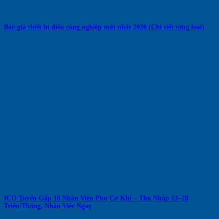
Báo giá thiết bị điện công nghiệp mới nhất 2026 (Chi tiết từng loại)
ICO Tuyển Gấp 10 Nhân Viên Phụ Cơ Khí – Thu Nhập 13–20
Triệu/Tháng, Nhận Việc Ngay