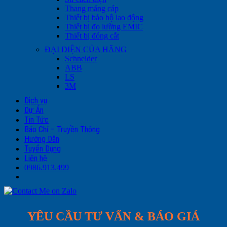
Thang máng cáp
Thiết bị bảo hộ lao động
Thiết bị đo lường EMIC
Thiết bị đóng cắt
ĐẠI DIỆN CỦA HÃNG
Schneider
ABB
LS
3M
Dịch vụ
Dự Án
Tin Tức
Báo Chí – Truyền Thông
Hướng Dẫn
Tuyển Dụng
Liên hệ
0986.913.499
YÊU CẦU TƯ VẤN & BÁO GIÁ