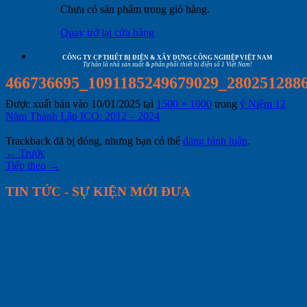
Chưa có sản phẩm trong giỏ hàng.
Quay trở lại cửa hàng
CÔNG TY CP THIẾT BỊ ĐIỆN & XÂY DỰNG CÔNG NGHIỆP VIỆT NAM
Tự hào là nhà sản xuất & phân phối thiết bị điện số 1 Việt Nam!
466736695_1091185249679029_280251288
Được xuất bản vào
10/01/2025
tại
1500 × 1000
trong
ỷ Niệm 12
Năm Thành Lập ICO: 2012 – 2024
Trackback đã bị đóng, nhưng bạn có thể
đăng bình luận
.
←
Trước
Tiếp theo
→
TIN TỨC - SỰ KIỆN MỚI ĐƯA