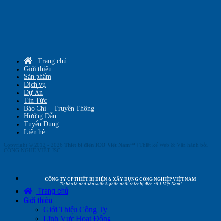
Trang chủ
Giới thiệu
Sản phẩm
Dịch vụ
Dự Án
Tin Tức
Báo Chí – Truyền Thông
Hướng Dẫn
Tuyển Dụng
Liên hệ
Copyright © 2012 - 2026
Thiết bị điện ICO Việt Nam™
| Thiết kế Web & Vận hành bởi
CÔNG NGHỆ VIỆT JSC
CÔNG TY CP THIẾT BỊ ĐIỆN & XÂY DỰNG CÔNG NGHIỆP VIỆT NAM
Tự hào là nhà sản xuất & phân phối thiết bị điện số 1 Việt Nam!
Trang chủ
Giới thiệu
Giới Thiệu Công Ty
Lĩnh Vực Hoạt Động