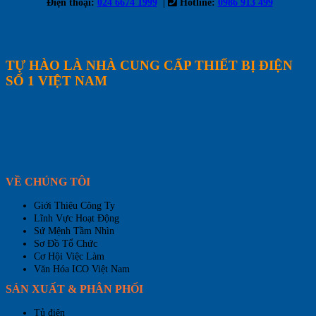
|
Điện thoại:
024 6674 1999
Hotline:
0986 913 499
TỰ HÀO LÀ NHÀ CUNG CẤP THIẾT BỊ ĐIỆN
SỐ 1 VIỆT NAM
VỀ CHÚNG TÔI
Giới Thiệu Công Ty
Lĩnh Vực Hoạt Động
Sứ Mệnh Tầm Nhìn
Sơ Đồ Tổ Chức
Cơ Hội Việc Làm
Văn Hóa ICO Việt Nam
SẢN XUẤT & PHÂN PHỐI
Tủ điện