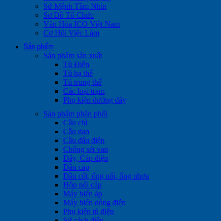
Sứ Mệnh Tầm Nhìn
Sơ Đồ Tổ Chức
Văn Hóa ICO Việt Nam
Cơ Hội Việc Làm
Sản phẩm
Sản phẩm sản xuất
Tủ Điện
Tủ hạ thế
Tủ trung thế
Các loại trạm
Phụ kiện đường dây
Sản phẩm phân phối
Cầu chì
Cầu dao
Cầu đấu điện
Chống sét van
Dây, Cáp điện
Đầu cáp
Đầu cốt, ống nối, ống nhựa
Hộp nối cáp
Máy biến áp
Máy biến dòng điện
Phụ kiện tủ điện
Sứ cách điện