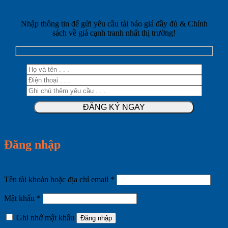
Nhập thông tin để gửi yêu cầu tải báo giá đầy đủ & Chính
sách về giá cạnh tranh nhất thị trường!
Đăng nhập
Bắt
Tên tài khoản hoặc địa chỉ email
*
buộc
Bắt
Mật khẩu
*
buộc
Ghi nhớ mật khẩu
Đăng nhập