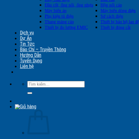
Đầu cốt, ống nối, ống nhựa
Hộp nối cáp
Máy biến áp
Máy biến dòng điện
Phụ kiện tủ điện
Sứ cách điện
Thang máng cáp
Thiết bị bảo hộ lao đ
Thiết bị đo lường EMIC
Thiết bị đóng cắt
Dịch vụ
Dự Án
Tin Tức
Báo Chí – Truyền Thông
Hướng Dẫn
Tuyển Dụng
Liên hệ
Tìm
kiếm: