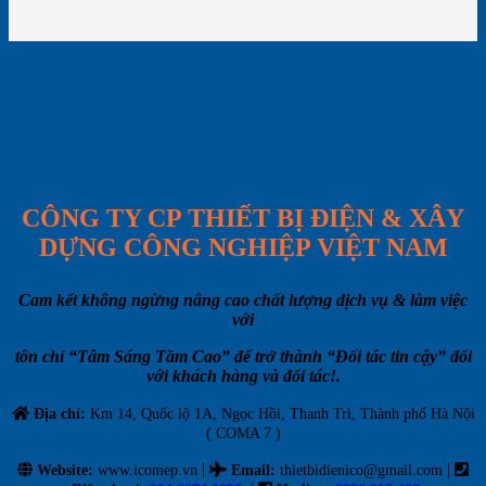
CÔNG TY CP THIẾT BỊ ĐIỆN & XÂY
DỰNG CÔNG NGHIỆP VIỆT NAM
Cam kết không ngừng nâng cao chất lượng dịch vụ & làm việc
với
tôn chỉ “Tâm Sáng Tầm Cao” để trở thành “Đối tác tin cậy” đối
với khách hàng và đối tác!.
Địa chỉ:
Km 14, Quốc lộ 1A, Ngọc Hồi, Thanh Trì, Thành phố Hà Nội
( COMA 7 )
|
|
Website:
www.icomep.vn
Email
:
thietbidienico@gmail.com