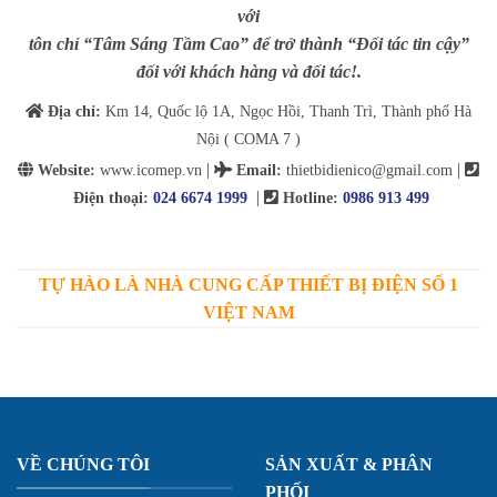
với
tôn chỉ “Tâm Sáng Tầm Cao” để trở thành “Đối tác tin cậy”
đối với khách hàng và đối tác!.
Địa chỉ:
Km 14, Quốc lộ 1A, Ngọc Hồi, Thanh Trì, Thành phố Hà
Nội ( COMA 7 )
|
|
Website:
www.icomep.vn
Email
:
thietbidienico@gmail.com
|
Điện thoại:
024 6674 1999
Hotline:
0986 913 499
TỰ HÀO LÀ NHÀ CUNG CẤP THIẾT BỊ ĐIỆN SỐ 1
VIỆT NAM
VỀ CHÚNG TÔI
SẢN XUẤT & PHÂN
PHỐI