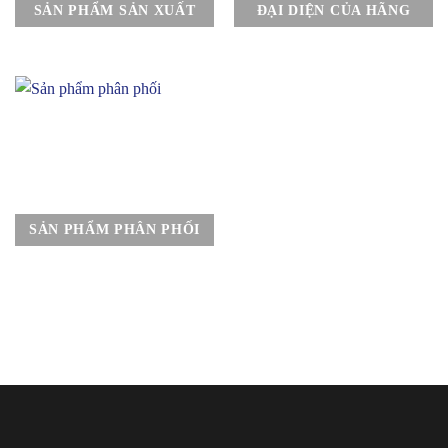
SẢN PHẨM SẢN XUẤT
ĐẠI DIỆN CỦA HÃNG
SẢN PHẨM PHÂN PHỐI