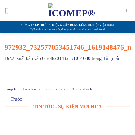
Bỏ
qua
nội
dung
CÔNG TY CP THIẾT BỊ ĐIỆN & XÂY DỰNG CÔNG NGHIỆP VIỆT NAM
Tự hào là nhà sản xuất & phân phối thiết bị điện số 1 Việt Nam!
972932_732577053451746_1619148476_n
Được xuất bản vào
01/08/2014
tại
510 × 680
trong
Tủ tụ bù
Đăng bình luận
hoặc để lại trackback:
URL trackback
.
←
Trước
TIN TỨC - SỰ KIỆN MỚI ĐƯA