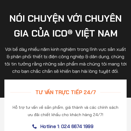
NÓI CHUYỆN VỚI CHUYÊN
GIA CỦA ICO® VIỆT NAM
Với bề dày nhiều năm kinh nghiệm trong lĩnh vực sản xuất
& phân phối thiết bị điện công nghiệp & dân dụng, chúng
tôi tin tưởng rằng những sản phẩm mà chúng tôi mang tới
cho bạn chắc chắn sẽ khiến bạn hài lòng tuyệt đối.
TƯ VẤN TRỰC TIẾP 24/7
Hỗ trợ tư vấn về sản phẩm, giá thành và các chính sách
ưu đãi chiết khấu cho khách hàng 24/7!
Hotline 1: 024 6674 1999