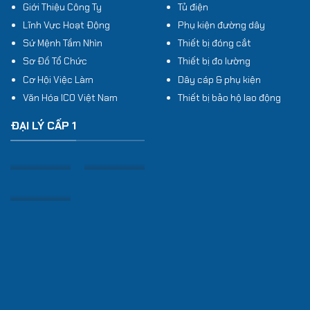
Giới Thiệu Công Ty
Tủ điện
Lĩnh Vực Hoạt Động
Phụ kiện đường dây
Sứ Mệnh Tầm Nhìn
Thiết bị đóng cắt
Sơ Đồ Tổ Chức
Thiết bị đo lường
Cơ Hội Việc Làm
Dây cáp & phụ kiện
Văn Hóa ICO Việt Nam
Thiết bị bảo hộ lao động
ĐẠI LÝ CẤP 1