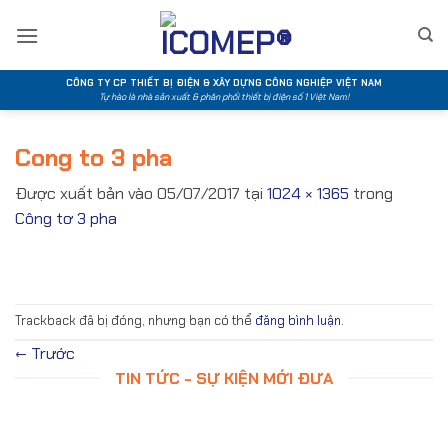
Bỏ
qua
nội
dung
CÔNG TY CP THIẾT BỊ ĐIỆN & XÂY DỰNG CÔNG NGHIỆP VIỆT NAM
Tự hào là nhà sản xuất & phân phối thiết bị điện số 1 Việt Nam!
Cong to 3 pha
Được xuất bản vào
05/07/2017
tại
1024 × 1365
trong
Công tơ 3 pha
Trackback đã bị đóng, nhưng bạn có thể
đăng bình luận
.
←
Trước
TIN TỨC - SỰ KIỆN MỚI ĐƯA