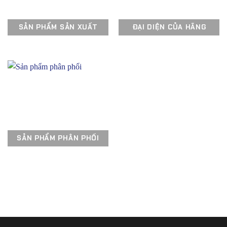
SẢN PHẨM SẢN XUẤT
ĐẠI DIỆN CỦA HÃNG
SẢN PHẨM PHÂN PHỐI