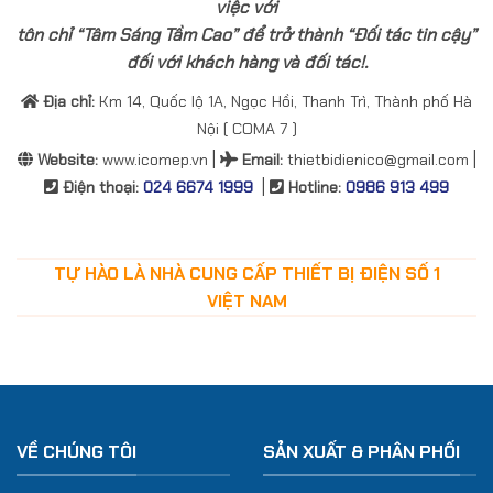
việc với
tôn chỉ “Tâm Sáng Tầm Cao” để trở thành “Đối tác tin cậy”
đối với khách hàng và đối tác!.
Địa chỉ:
Km 14, Quốc lộ 1A, Ngọc Hồi, Thanh Trì, Thành phố Hà
Nội ( COMA 7 )
|
|
Website:
www.icomep.vn
Email
:
thietbidienico@gmail.com
|
Điện thoại:
024 6674 1999
Hotline:
0986 913 499
TỰ HÀO LÀ NHÀ CUNG CẤP THIẾT BỊ ĐIỆN SỐ 1
VIỆT NAM
VỀ CHÚNG TÔI
SẢN XUẤT & PHÂN PHỐI