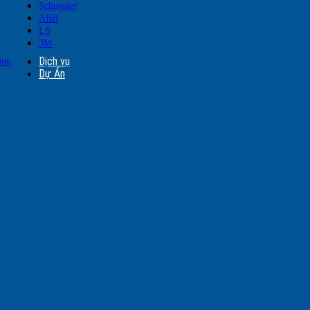
Schneider
ABB
LS
3M
Dịch vụ
ộng
Dự Án