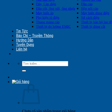
Dây, Cáp điện
Đầu cáp
Đầu cốt, ống nối, ống nhựa
Hộp nối cáp
Máy biến áp
Máy biến dòng điện
Phụ kiện tủ điện
Sứ cách điện
Thang máng cáp
Thiết bị bảo hộ lao đ
Thiết bị đo lường EMIC
Thiết bị đóng cắt
Tin Tức
Báo Chí – Truyền Thông
Hướng Dẫn
Tuyển Dụng
Liên hệ
Tìm
kiếm:
Chưa có sản phẩm trong giỏ hàng.