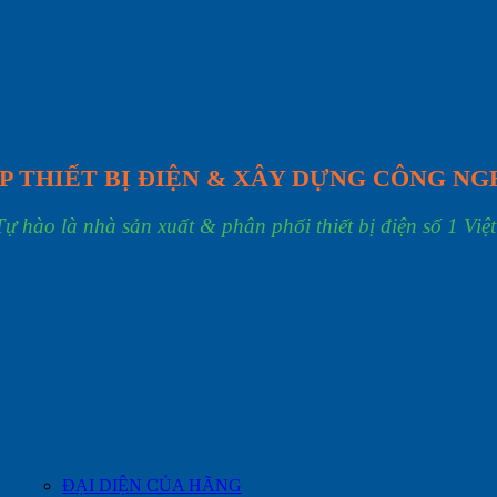
P THIẾT BỊ ĐIỆN & XÂY DỰNG CÔNG NG
Tự hào là nhà sản xuất & phân phối thiết bị điện số 1 Việ
ĐẠI DIỆN CỦA HÃNG