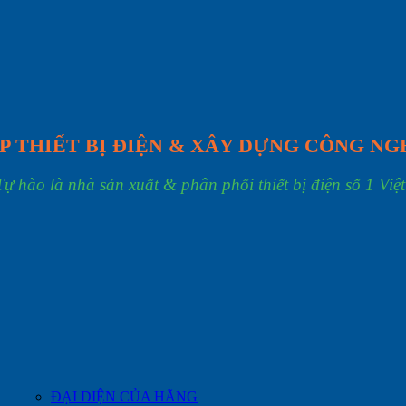
P THIẾT BỊ ĐIỆN & XÂY DỰNG CÔNG NG
Tự hào là nhà sản xuất & phân phối thiết bị điện số 1 Việ
ĐẠI DIỆN CỦA HÃNG