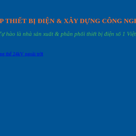
P THIẾT BỊ ĐIỆN & XÂY DỰNG CÔNG NG
Tự hào là nhà sản xuất & phân phối thiết bị điện số 1 Việ
ng thế 24kV ngoài trời