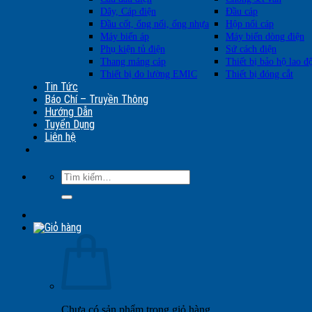
Dây, Cáp điện
Đầu cáp
Đầu cốt, ống nối, ống nhựa
Hộp nối cáp
Máy biến áp
Máy biến dòng điện
Phụ kiện tủ điện
Sứ cách điện
Thang máng cáp
Thiết bị bảo hộ lao đ
Thiết bị đo lường EMIC
Thiết bị đóng cắt
Tin Tức
Báo Chí – Truyền Thông
Hướng Dẫn
Tuyển Dụng
Liên hệ
Tìm
kiếm:
Chưa có sản phẩm trong giỏ hàng.