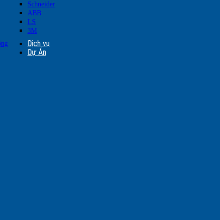
Schneider
ABB
LS
3M
Dịch vụ
ộng
Dự Án