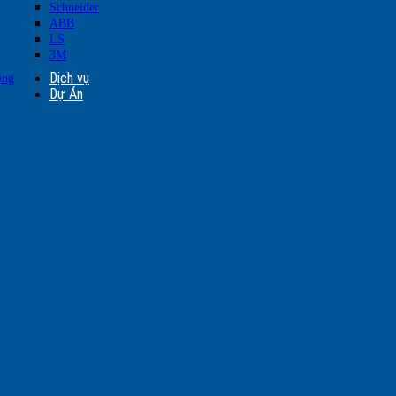
Schneider
ABB
LS
3M
Dịch vụ
ộng
Dự Án