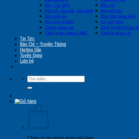
Dây, Cáp điện
Đầu cáp
Đầu cốt, ống nối, ống nhựa
Hộp nối cáp
Máy biến áp
Máy biến dòng điện
Phụ kiện tủ điện
Sứ cách điện
Thang máng cáp
Thiết bị bảo hộ lao đ
Thiết bị đo lường EMIC
Thiết bị đóng cắt
Tin Tức
Báo Chí – Truyền Thông
Hướng Dẫn
Tuyển Dụng
Liên hệ
Tìm
kiếm:
Chưa có sản phẩm trong giỏ hàng.