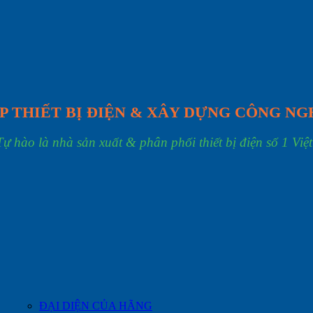
P THIẾT BỊ ĐIỆN & XÂY DỰNG CÔNG NG
Tự hào là nhà sản xuất & phân phối thiết bị điện số 1 Việ
ĐẠI DIỆN CỦA HÃNG