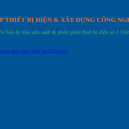
P THIẾT BỊ ĐIỆN & XÂY DỰNG CÔNG NG
Tự hào là nhà sản xuất & phân phối thiết bị điện số 1 Việ
ội trong nhà 24kV-36kV 3S-DENSON