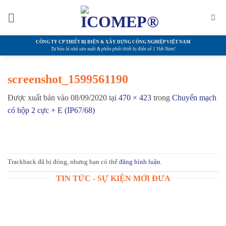
Bỏ
qua
nội
dung
CÔNG TY CP THIẾT BỊ ĐIỆN & XÂY DỰNG CÔNG NGHIỆP VIỆT NAM
Tự hào là nhà sản xuất & phân phối thiết bị điện số 1 Việt Nam!
screenshot_1599561190
Được xuất bản vào
08/09/2020
tại
470 × 423
trong
Chuyển mạch
có hộp 2 cực + E (IP67/68)
Trackback đã bị đóng, nhưng bạn có thể
đăng bình luận
.
TIN TỨC - SỰ KIỆN MỚI ĐƯA