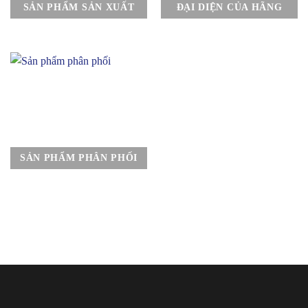
SẢN PHẨM SẢN XUẤT
ĐẠI DIỆN CỦA HÃNG
SẢN PHẨM PHÂN PHỐI