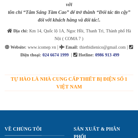
với
tôn chỉ “Tâm Sáng Tầm Cao” để trở thành “Đối tác tin cậy”
đối với khách hàng và đối tác!.
Địa chỉ:
Km 14, Quốc lộ 1A, Ngọc Hồi, Thanh Trì, Thành phố Hà
Nội ( COMA 7 )
|
|
Website:
www.icomep.vn
Email
:
thietbidienico@gmail.com
|
Điện thoại:
024 6674 1999
Hotline:
0986 913 499
TỰ HÀO LÀ NHÀ CUNG CẤP THIẾT BỊ ĐIỆN SỐ 1
VIỆT NAM
VỀ CHÚNG TÔI
SẢN XUẤT & PHÂN
PHỐI