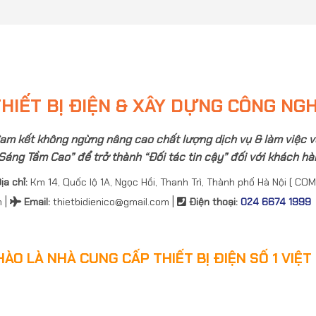
HIẾT BỊ ĐIỆN & XÂY DỰNG CÔNG NG
am kết không ngừng nâng cao chất lượng dịch vụ & làm việc v
Sáng Tầm Cao” để trở thành “Đối tác tin cậy” đối với khách hàn
ịa chỉ:
Km 14, Quốc lộ 1A, Ngọc Hồi, Thanh Trì, Thành phố Hà Nội ( COM
|
|
n
Email
:
thietbidienico@gmail.com
Điện thoại:
024 6674 1999
HÀO LÀ NHÀ CUNG CẤP THIẾT BỊ ĐIỆN SỐ 1 VIỆT