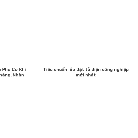
n Phụ Cơ Khí
Tiêu chuẩn lắp đặt tủ điện công nghiệp
háng, Nhận
mới nhất