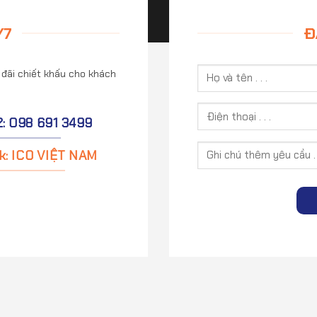
/7
Đ
 đãi chiết khấu cho khách
2: 098 691 3499
k: ICO VIỆT NAM