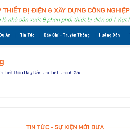
 THIẾT BỊ ĐIỆN & XÂY DỰNG CÔNG NGHIỆP
 là nhà sản xuất & phân phối thiết bị điện số 1 Việt
Dự Án
Tin Tức
Báo Chí – Truyền Thông
Hướng Dẫn
pg
h Tiết Diện Dây Dẫn Chi Tiết, Chính Xác
TIN TỨC - SỰ KIỆN MỚI ĐƯA