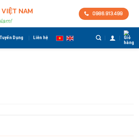
 VIỆT NAM
0986.913.499
 Nam!
Tuyển Dụng
Liên hệ