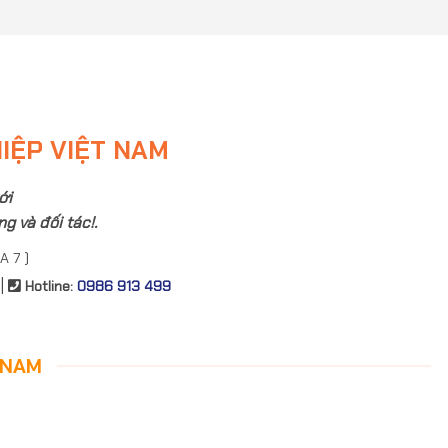
HIỆP VIỆT NAM
ới
g và đối tác!.
A 7 )
|
Hotline:
0986 913 499
 NAM