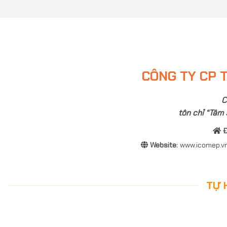
CÔNG TY CP T
C
tôn chỉ “Tâm 
Đ
Website:
www.icomep.v
TỰ 