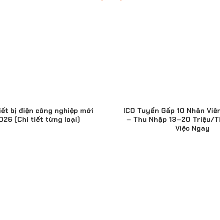
iết bị điện công nghiệp mới
ICO Tuyển Gấp 10 Nhân Viê
26 (Chi tiết từng loại)
– Thu Nhập 13–20 Triệu/T
Việc Ngay