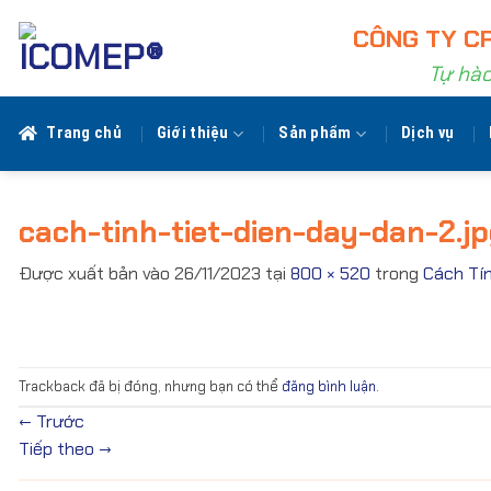
Bỏ
CÔNG TY CP
qua
nội
Tự hào
dung
Trang chủ
Giới thiệu
Sản phẩm
Dịch vụ
cach-tinh-tiet-dien-day-dan-2.j
Được xuất bản vào
26/11/2023
tại
800 × 520
trong
Cách Tín
Trackback đã bị đóng, nhưng bạn có thể
đăng bình luận
.
←
Trước
Tiếp theo
→