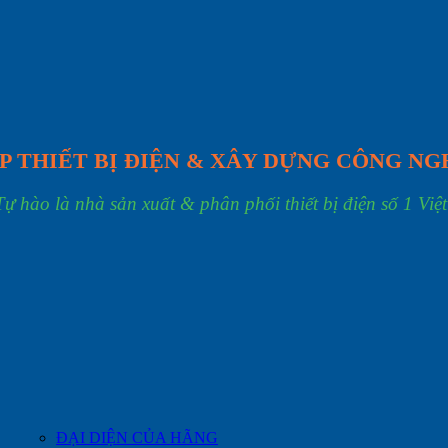
P THIẾT BỊ ĐIỆN & XÂY DỰNG CÔNG NG
Tự hào là nhà sản xuất & phân phối thiết bị điện số 1 Việ
ĐẠI DIỆN CỦA HÃNG