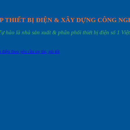
P THIẾT BỊ ĐIỆN & XÂY DỰNG CÔNG NG
Tự hào là nhà sản xuất & phân phối thiết bị điện số 1 Việ
ủ điện theo yêu cầu uy tín, giá tốt