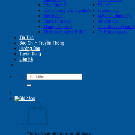
Dây, Cáp điện
Đầu cáp
Đầu cốt, ống nối, ống nhựa
Hộp nối cáp
Máy biến áp
Máy biến dòng điện
Phụ kiện tủ điện
Sứ cách điện
Thang máng cáp
Thiết bị bảo hộ lao đ
Thiết bị đo lường EMIC
Thiết bị đóng cắt
Tin Tức
Báo Chí – Truyền Thông
Hướng Dẫn
Tuyển Dụng
Liên hệ
Tìm
kiếm:
Chưa có sản phẩm trong giỏ hàng.