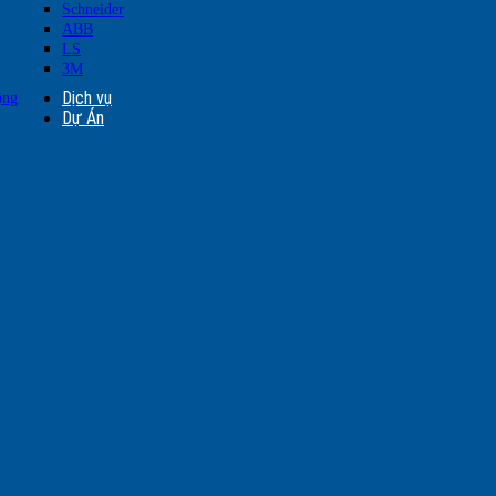
Schneider
ABB
LS
3M
Dịch vụ
ộng
Dự Án