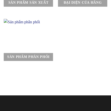
SẢN PHẨM SẢN XUẤT
ĐẠI DIỆN CỦA HÃNG
SẢN PHẨM PHÂN PHỐI