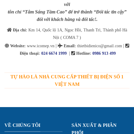
với
tôn chỉ “Tâm Sáng Tầm Cao” để trở thành “Đối tác tin cậy”
đối với khách hàng và đối tác!.
Địa chỉ:
Km 14, Quốc lộ 1A, Ngọc Hồi, Thanh Trì, Thành phố Hà
Nội ( COMA 7 )
|
|
Website:
www.icomep.vn
Email
:
thietbidienico@gmail.com
|
Điện thoại:
024 6674 1999
Hotline:
0986 913 499
TỰ HÀO LÀ NHÀ CUNG CẤP THIẾT BỊ ĐIỆN SỐ 1
VIỆT NAM
VỀ CHÚNG TÔI
SẢN XUẤT & PHÂN
PHỐI