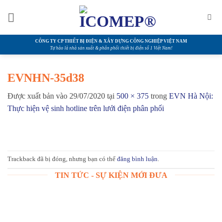
Bỏ
qua
nội
dung
CÔNG TY CP THIẾT BỊ ĐIỆN & XÂY DỰNG CÔNG NGHIỆP VIỆT NAM
Tự hào là nhà sản xuất & phân phối thiết bị điện số 1 Việt Nam!
EVNHN-35d38
Được xuất bản vào
29/07/2020
tại
500 × 375
trong
EVN Hà Nội:
Thực hiện vệ sinh hotline trên lưới điện phân phối
Trackback đã bị đóng, nhưng bạn có thể
đăng bình luận
.
TIN TỨC - SỰ KIỆN MỚI ĐƯA