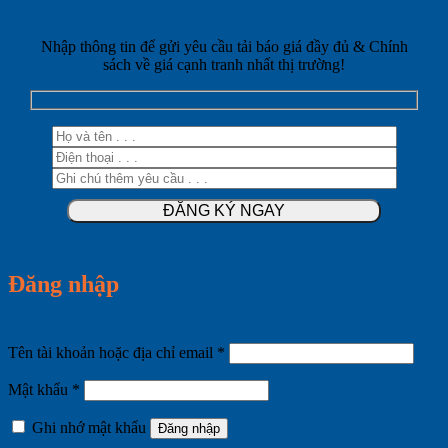
Nhập thông tin để gửi yêu cầu tải báo giá đầy đủ & Chính
sách về giá cạnh tranh nhất thị trường!
Đăng nhập
Bắt
Tên tài khoản hoặc địa chỉ email
*
buộc
Bắt
Mật khẩu
*
buộc
Ghi nhớ mật khẩu
Đăng nhập