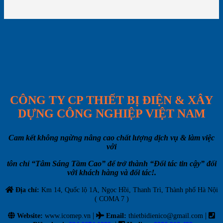
CÔNG TY CP THIẾT BỊ ĐIỆN & XÂY
DỰNG CÔNG NGHIỆP VIỆT NAM
Cam kết không ngừng nâng cao chất lượng dịch vụ & làm việc
với
tôn chỉ “Tâm Sáng Tầm Cao” để trở thành “Đối tác tin cậy” đối
với khách hàng và đối tác!.
Địa chỉ:
Km 14, Quốc lộ 1A, Ngọc Hồi, Thanh Trì, Thành phố Hà Nội
( COMA 7 )
|
|
Website:
www.icomep.vn
Email
:
thietbidienico@gmail.com