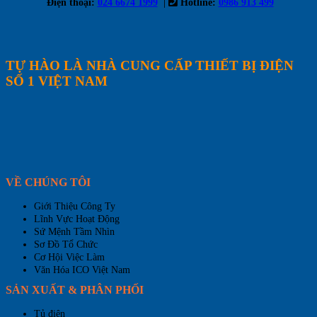
|
Điện thoại:
024 6674 1999
Hotline:
0986 913 499
TỰ HÀO LÀ NHÀ CUNG CẤP THIẾT BỊ ĐIỆN
SỐ 1 VIỆT NAM
VỀ CHÚNG TÔI
Giới Thiệu Công Ty
Lĩnh Vực Hoạt Động
Sứ Mệnh Tầm Nhìn
Sơ Đồ Tổ Chức
Cơ Hội Việc Làm
Văn Hóa ICO Việt Nam
SẢN XUẤT & PHÂN PHỐI
Tủ điện