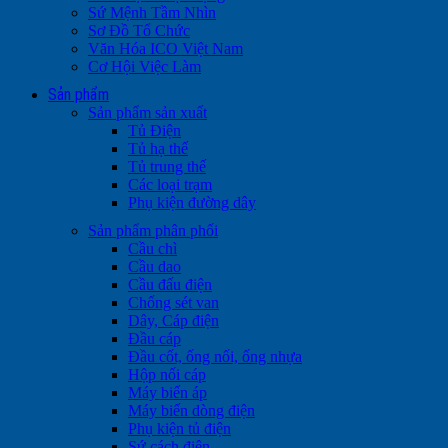
Sứ Mệnh Tầm Nhìn
Sơ Đồ Tổ Chức
Văn Hóa ICO Việt Nam
Cơ Hội Việc Làm
Sản phẩm
Sản phẩm sản xuất
Tủ Điện
Tủ hạ thế
Tủ trung thế
Các loại trạm
Phụ kiện đường dây
Sản phẩm phân phối
Cầu chì
Cầu dao
Cầu đấu điện
Chống sét van
Dây, Cáp điện
Đầu cáp
Đầu cốt, ống nối, ống nhựa
Hộp nối cáp
Máy biến áp
Máy biến dòng điện
Phụ kiện tủ điện
Sứ cách điện