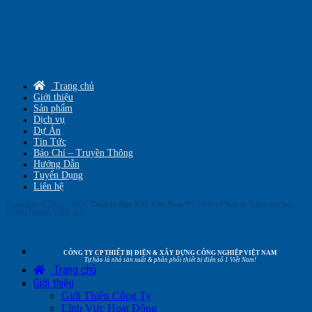
Trang chủ
Giới thiệu
Sản phẩm
Dịch vụ
Dự Án
Tin Tức
Báo Chí – Truyền Thông
Hướng Dẫn
Tuyển Dụng
Liên hệ
Copyright © 2012 - 2026
Thiết bị điện ICO Việt Nam™
| Thiết kế Web & Vận hành bởi
CÔNG NGHỆ VIỆT JSC
CÔNG TY CP THIẾT BỊ ĐIỆN & XÂY DỰNG CÔNG NGHIỆP VIỆT NAM
Tự hào là nhà sản xuất & phân phối thiết bị điện số 1 Việt Nam!
Trang chủ
Giới thiệu
Giới Thiệu Công Ty
Lĩnh Vực Hoạt Động