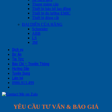
Thang máng cáp
Thiết bị bảo hộ lao động
Thiết bị đo lường EMIC
Thiết bị đóng cắt
ĐẠI DIỆN CỦA HÃNG
Schneider
ABB
LS
3M
Dịch vụ
Dự Án
Tin Tức
Báo Chí – Truyền Thông
Hướng Dẫn
Tuyển Dụng
Liên hệ
0986.913.499
YÊU CẦU TƯ VẤN & BÁO GIÁ