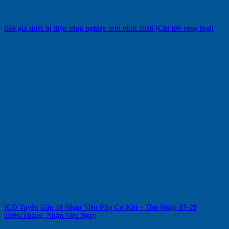
Báo giá thiết bị điện công nghiệp mới nhất 2026 (Chi tiết từng loại)
ICO Tuyển Gấp 10 Nhân Viên Phụ Cơ Khí – Thu Nhập 13–20
Triệu/Tháng, Nhận Việc Ngay