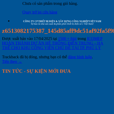
Chưa có sản phẩm trong giỏ hàng.
Quay trở lại cửa hàng
CÔNG TY CP THIẾT BỊ ĐIỆN & XÂY DỰNG CÔNG NGHIỆP VIỆT NAM
Tự hào là nhà sản xuất & phân phối thiết bị điện số 1 Việt Nam!
z6513082175387_145d85aff9dc51af92fa5f9
Được xuất bản vào
17/04/2025
tại
1500 × 844
trong
ICOMEP
HOÀN THÀNH DỰ ÁN HỆ THỐNG ĐIỆN TRUNG – HẠ
THẾ CHO KHU CÔNG VIÊN CHỦ ĐỀ TẠI TP. PHỦ LÝ
Trackback đã bị đóng, nhưng bạn có thể
đăng bình luận
.
Tiếp theo
→
TIN TỨC - SỰ KIỆN MỚI ĐƯA