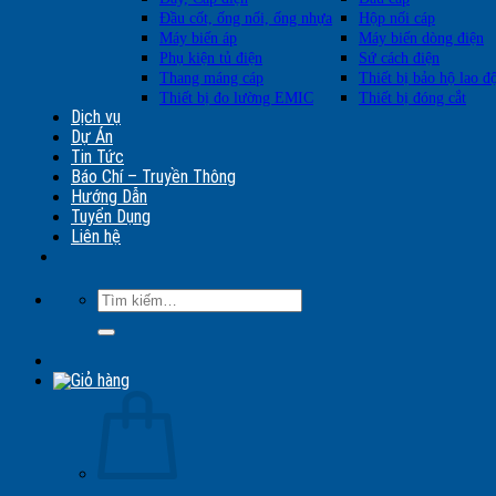
Đầu cốt, ống nối, ống nhựa
Hộp nối cáp
Máy biến áp
Máy biến dòng điện
Phụ kiện tủ điện
Sứ cách điện
Thang máng cáp
Thiết bị bảo hộ lao đ
Thiết bị đo lường EMIC
Thiết bị đóng cắt
Dịch vụ
Dự Án
Tin Tức
Báo Chí – Truyền Thông
Hướng Dẫn
Tuyển Dụng
Liên hệ
Tìm
kiếm: