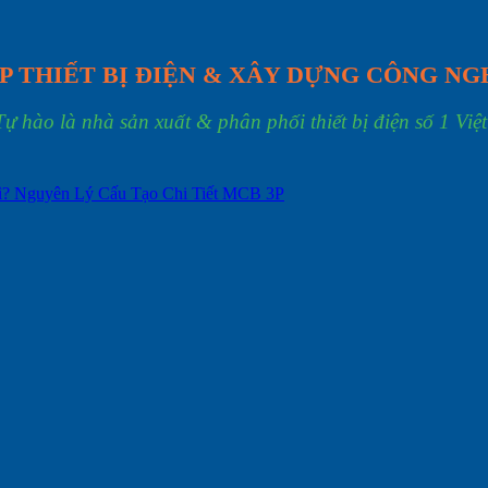
P THIẾT BỊ ĐIỆN & XÂY DỰNG CÔNG NG
Tự hào là nhà sản xuất & phân phối thiết bị điện số 1 Việ
? Nguyên Lý Cấu Tạo Chi Tiết MCB 3P