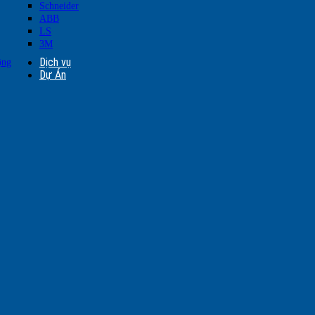
Schneider
ABB
LS
3M
Dịch vụ
ộng
Dự Án