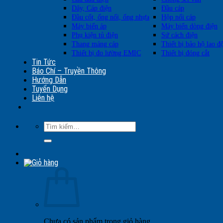
Dây, Cáp điện
Đầu cáp
Đầu cốt, ống nối, ống nhựa
Hộp nối cáp
Máy biến áp
Máy biến dòng điện
Phụ kiện tủ điện
Sứ cách điện
Thang máng cáp
Thiết bị bảo hộ lao đ
Thiết bị đo lường EMIC
Thiết bị đóng cắt
Tin Tức
Báo Chí – Truyền Thông
Hướng Dẫn
Tuyển Dụng
Liên hệ
Tìm
kiếm:
Chưa có sản phẩm trong giỏ hàng.