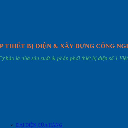
P THIẾT BỊ ĐIỆN & XÂY DỰNG CÔNG NG
Tự hào là nhà sản xuất & phân phối thiết bị điện số 1 Việ
ĐẠI DIỆN CỦA HÃNG