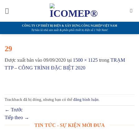
Bỏ
qua
nội
dung
CÔNG TY CP THIẾT BỊ ĐIỆN & XÂY DỰNG CÔNG NGHIỆP VIỆT NAM
Tự hào là nhà sản xuất & phân phối thiết bị điện số 1 Việt Nam!
29
Được xuất bản vào
09/09/2020
tại
1500 × 1125
trong
TRẠM
TTP – CÔNG TRÌNH ĐẶC BIỆT 2020
Trackback đã bị đóng, nhưng bạn có thể
đăng bình luận
.
←
Trước
Tiếp theo
→
TIN TỨC - SỰ KIỆN MỚI ĐƯA