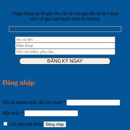
Nhập thông tin để gửi yêu cầu tải báo giá đầy đủ & Chính
sách về giá cạnh tranh nhất thị trường!
Đăng nhập
Bắt
Tên tài khoản hoặc địa chỉ email
*
buộc
Bắt
Mật khẩu
*
buộc
Ghi nhớ mật khẩu
Đăng nhập