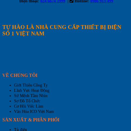
|
Điện thoại:
024 6674 1999
Hotline:
0986 913 499
TỰ HÀO LÀ NHÀ CUNG CẤP THIẾT BỊ ĐIỆN
SỐ 1 VIỆT NAM
VỀ CHÚNG TÔI
Giới Thiệu Công Ty
Lĩnh Vực Hoạt Động
Sứ Mệnh Tầm Nhìn
Sơ Đồ Tổ Chức
Cơ Hội Việc Làm
Văn Hóa ICO Việt Nam
SẢN XUẤT & PHÂN PHỐI
Tủ điện