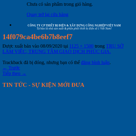
Chưa có sản phẩm trong giỏ hàng.
Quay trở lại cửa hàng
CÔNG TY CP THIẾT BỊ ĐIỆN & XÂY DỰNG CÔNG NGHIỆP VIỆT NAM
Tự hào là nhà sản xuất & phân phối thiết bị điện số 1 Việt Nam!
14f079ca4be6b7b8eef7
Được xuất bản vào
08/09/2020
tại
1125 × 1500
trong
TRỤ SỞ
LÀM VIỆC, TRUNG TÂM GIAO DỊCH PHÚC GIA.
Trackback đã bị đóng, nhưng bạn có thể
đăng bình luận
.
←
Trước
Tiếp theo
→
TIN TỨC - SỰ KIỆN MỚI ĐƯA