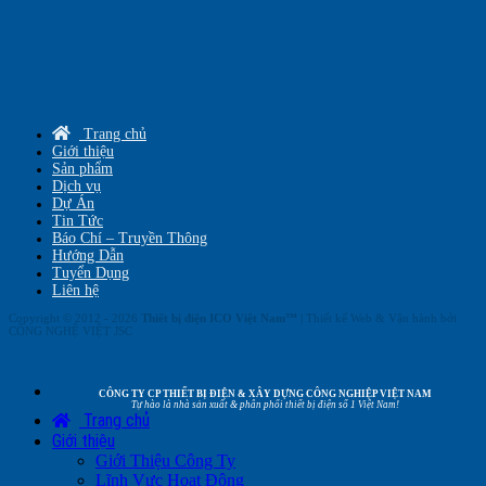
Trang chủ
Giới thiệu
Sản phẩm
Dịch vụ
Dự Án
Tin Tức
Báo Chí – Truyền Thông
Hướng Dẫn
Tuyển Dụng
Liên hệ
Copyright © 2012 - 2026
Thiết bị điện ICO Việt Nam™
| Thiết kế Web & Vận hành bởi
CÔNG NGHỆ VIỆT JSC
CÔNG TY CP THIẾT BỊ ĐIỆN & XÂY DỰNG CÔNG NGHIỆP VIỆT NAM
Tự hào là nhà sản xuất & phân phối thiết bị điện số 1 Việt Nam!
Trang chủ
Giới thiệu
Giới Thiệu Công Ty
Lĩnh Vực Hoạt Động