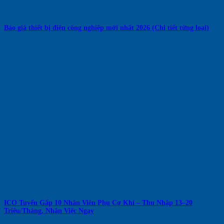
Báo giá thiết bị điện công nghiệp mới nhất 2026 (Chi tiết từng loại)
ICO Tuyển Gấp 10 Nhân Viên Phụ Cơ Khí – Thu Nhập 13–20
Triệu/Tháng, Nhận Việc Ngay