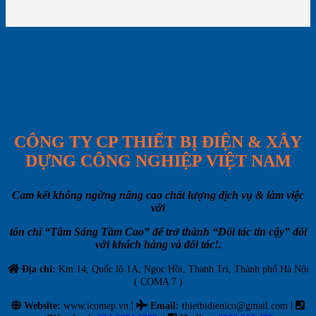
CÔNG TY CP THIẾT BỊ ĐIỆN & XÂY
DỰNG CÔNG NGHIỆP VIỆT NAM
Cam kết không ngừng nâng cao chất lượng dịch vụ & làm việc
với
tôn chỉ “Tâm Sáng Tầm Cao” để trở thành “Đối tác tin cậy” đối
với khách hàng và đối tác!.
Địa chỉ:
Km 14, Quốc lộ 1A, Ngọc Hồi, Thanh Trì, Thành phố Hà Nội
( COMA 7 )
|
|
Website:
www.icomep.vn
Email
:
thietbidienico@gmail.com