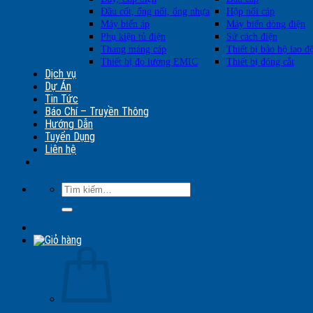
Đầu cốt, ống nối, ống nhựa
Hộp nối cáp
Máy biến áp
Máy biến dòng điện
Phụ kiện tủ điện
Sứ cách điện
Thang máng cáp
Thiết bị bảo hộ lao đ
Thiết bị đo lường EMIC
Thiết bị đóng cắt
Dịch vụ
Dự Án
Tin Tức
Báo Chí – Truyền Thông
Hướng Dẫn
Tuyển Dụng
Liên hệ
Tìm
kiếm: