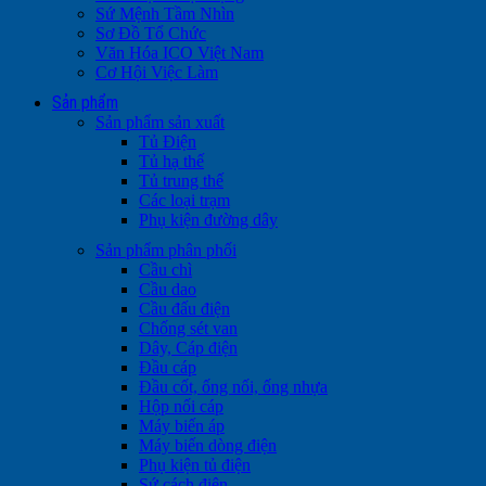
Sứ Mệnh Tầm Nhìn
Sơ Đồ Tổ Chức
Văn Hóa ICO Việt Nam
Cơ Hội Việc Làm
Sản phẩm
Sản phẩm sản xuất
Tủ Điện
Tủ hạ thế
Tủ trung thế
Các loại trạm
Phụ kiện đường dây
Sản phẩm phân phối
Cầu chì
Cầu dao
Cầu đấu điện
Chống sét van
Dây, Cáp điện
Đầu cáp
Đầu cốt, ống nối, ống nhựa
Hộp nối cáp
Máy biến áp
Máy biến dòng điện
Phụ kiện tủ điện
Sứ cách điện