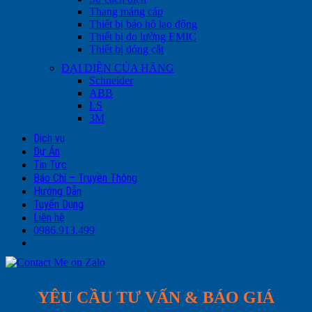
Thang máng cáp
Thiết bị bảo hộ lao động
Thiết bị đo lường EMIC
Thiết bị đóng cắt
ĐẠI DIỆN CỦA HÃNG
Schneider
ABB
LS
3M
Dịch vụ
Dự Án
Tin Tức
Báo Chí – Truyền Thông
Hướng Dẫn
Tuyển Dụng
Liên hệ
0986.913.499
YÊU CẦU TƯ VẤN & BÁO GIÁ