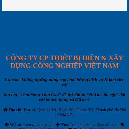
CÔNG TY CP THIẾT BỊ ĐIỆN & XÂY
DỰNG CÔNG NGHIỆP VIỆT NAM
Cam kết không ngừng nâng cao chất lượng dịch vụ & làm việc
với
tôn chỉ “Tâm Sáng Tầm Cao” để trở thành “Đối tác tin cậy” đối
với khách hàng và đối tác!.
Địa chỉ:
Km 14, Quốc lộ 1A, Ngọc Hồi, Thanh Trì, Thành phố Hà Nội
( COMA 7 )
|
|
Website:
www.icomep.vn
Email
:
thietbidienico@gmail.com