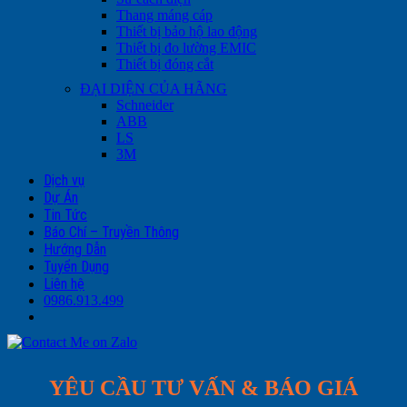
Thang máng cáp
Thiết bị bảo hộ lao động
Thiết bị đo lường EMIC
Thiết bị đóng cắt
ĐẠI DIỆN CỦA HÃNG
Schneider
ABB
LS
3M
Dịch vụ
Dự Án
Tin Tức
Báo Chí – Truyền Thông
Hướng Dẫn
Tuyển Dụng
Liên hệ
0986.913.499
YÊU CẦU TƯ VẤN & BÁO GIÁ