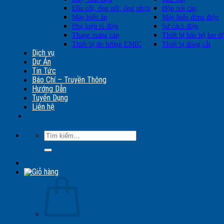
Đầu cốt, ống nối, ống nhựa
Hộp nối cáp
Máy biến áp
Máy biến dòng điện
Phụ kiện tủ điện
Sứ cách điện
Thang máng cáp
Thiết bị bảo hộ lao đ
Thiết bị đo lường EMIC
Thiết bị đóng cắt
Dịch vụ
Dự Án
Tin Tức
Báo Chí – Truyền Thông
Hướng Dẫn
Tuyển Dụng
Liên hệ
Tìm
kiếm: