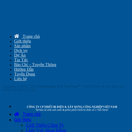
Trang chủ
Giới thiệu
Sản phẩm
Dịch vụ
Dự Án
Tin Tức
Báo Chí – Truyền Thông
Hướng Dẫn
Tuyển Dụng
Liên hệ
Copyright © 2012 - 2026
Thiết bị điện ICO Việt Nam™
| Thiết kế Web & Vận hành bởi
CÔNG NGHỆ VIỆT JSC
CÔNG TY CP THIẾT BỊ ĐIỆN & XÂY DỰNG CÔNG NGHIỆP VIỆT NAM
Tự hào là nhà sản xuất & phân phối thiết bị điện số 1 Việt Nam!
Trang chủ
Giới thiệu
Giới Thiệu Công Ty
Lĩnh Vực Hoạt Động