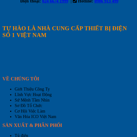
|
Điện thoại:
024 6674 1999
Hotline:
0986 913 499
TỰ HÀO LÀ NHÀ CUNG CẤP THIẾT BỊ ĐIỆN
SỐ 1 VIỆT NAM
VỀ CHÚNG TÔI
Giới Thiệu Công Ty
Lĩnh Vực Hoạt Động
Sứ Mệnh Tầm Nhìn
Sơ Đồ Tổ Chức
Cơ Hội Việc Làm
Văn Hóa ICO Việt Nam
SẢN XUẤT & PHÂN PHỐI
Tủ điện