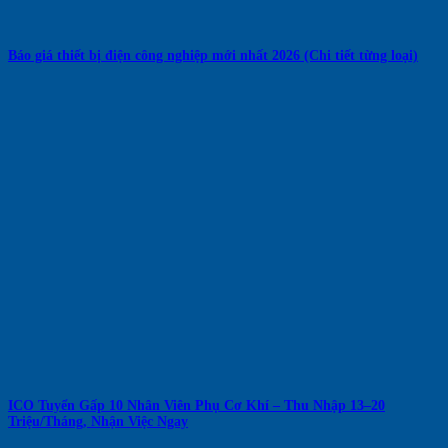
Báo giá thiết bị điện công nghiệp mới nhất 2026 (Chi tiết từng loại)
ICO Tuyển Gấp 10 Nhân Viên Phụ Cơ Khí – Thu Nhập 13–20
Triệu/Tháng, Nhận Việc Ngay