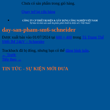
Chưa có sản phẩm trong giỏ hàng.
Quay trở lại cửa hàng
CÔNG TY CP THIẾT BỊ ĐIỆN & XÂY DỰNG CÔNG NGHIỆP VIỆT NAM
Tự hào là nhà sản xuất & phân phối thiết bị điện số 1 Việt Nam!
day-san-pham-sm6-schneider
Được xuất bản vào
01/07/2024
tại
600 × 400
trong
Tủ Trung Thế
SM6 IM 24kV – Schneider
Trackback đã bị đóng, nhưng bạn có thể
đăng bình luận
.
←
Trước
Tiếp theo
→
TIN TỨC - SỰ KIỆN MỚI ĐƯA