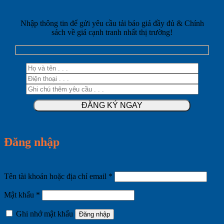
Nhập thông tin để gửi yêu cầu tải báo giá đầy đủ & Chính
sách về giá cạnh tranh nhất thị trường!
Đăng nhập
Bắt
Tên tài khoản hoặc địa chỉ email
*
buộc
Bắt
Mật khẩu
*
buộc
Ghi nhớ mật khẩu
Đăng nhập