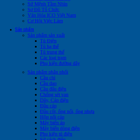
Sứ Mệnh Tầm Nhìn
Sơ Đồ Tổ Chức
Văn Hóa ICO Việt Nam
Cơ Hội Việc Làm
Sản phẩm
Sản phẩm sản xuất
Tủ Điện
Tủ hạ thế
Tủ trung thế
Các loại trạm
Phụ kiện đường dây
Sản phẩm phân phối
Cầu chì
Cầu dao
Cầu đấu điện
Chống sét van
Dây, Cáp điện
Đầu cáp
Đầu cốt, ống nối, ống nhựa
Hộp nối cáp
Máy biến áp
Máy biến dòng điện
Phụ kiện tủ điện
Sứ cách điện