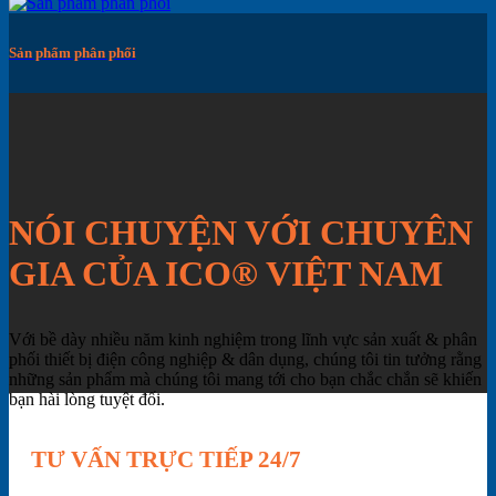
Sản phẩm phân phối
NÓI CHUYỆN VỚI CHUYÊN
GIA CỦA ICO® VIỆT NAM
Với bề dày nhiều năm kinh nghiệm trong lĩnh vực sản xuất & phân
phối thiết bị điện công nghiệp & dân dụng, chúng tôi tin tưởng rằng
những sản phẩm mà chúng tôi mang tới cho bạn chắc chắn sẽ khiến
bạn hài lòng tuyệt đối.
TƯ VẤN TRỰC TIẾP 24/7