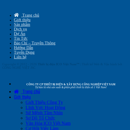
Trang chủ
Giới thiệu
Sản phẩm
Dịch vụ
Dự Án
Tin Tức
Báo Chí – Truyền Thông
Hướng Dẫn
Tuyển Dụng
Liên hệ
Copyright © 2012 - 2026
Thiết bị điện ICO Việt Nam™
| Thiết kế Web & Vận hành bởi
CÔNG NGHỆ VIỆT JSC
CÔNG TY CP THIẾT BỊ ĐIỆN & XÂY DỰNG CÔNG NGHIỆP VIỆT NAM
Tự hào là nhà sản xuất & phân phối thiết bị điện số 1 Việt Nam!
Trang chủ
Giới thiệu
Giới Thiệu Công Ty
Lĩnh Vực Hoạt Động
Sứ Mệnh Tầm Nhìn
Sơ Đồ Tổ Chức
Văn Hóa ICO Việt Nam
Cơ Hội Việc Làm