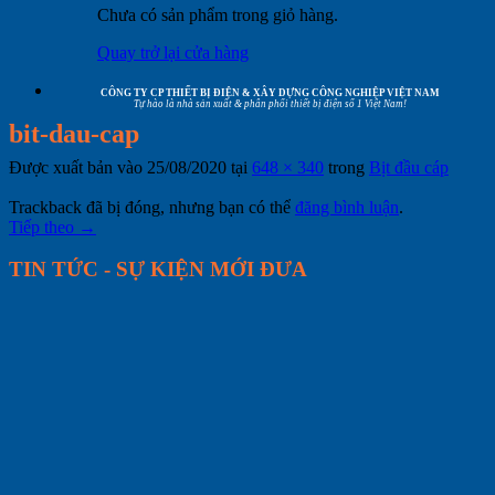
Chưa có sản phẩm trong giỏ hàng.
Quay trở lại cửa hàng
CÔNG TY CP THIẾT BỊ ĐIỆN & XÂY DỰNG CÔNG NGHIỆP VIỆT NAM
Tự hào là nhà sản xuất & phân phối thiết bị điện số 1 Việt Nam!
bit-dau-cap
Được xuất bản vào
25/08/2020
tại
648 × 340
trong
Bịt đầu cáp
Trackback đã bị đóng, nhưng bạn có thể
đăng bình luận
.
Tiếp theo
→
TIN TỨC - SỰ KIỆN MỚI ĐƯA