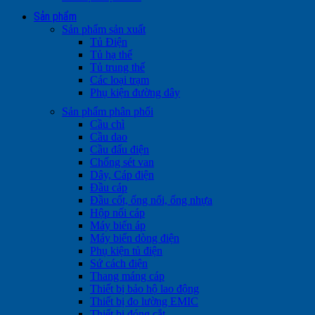
Sản phẩm
Sản phẩm sản xuất
Tủ Điện
Tủ hạ thế
Tủ trung thế
Các loại trạm
Phụ kiện đường dây
Sản phẩm phân phối
Cầu chì
Cầu dao
Cầu đấu điện
Chống sét van
Dây, Cáp điện
Đầu cáp
Đầu cốt, ống nối, ống nhựa
Hộp nối cáp
Máy biến áp
Máy biến dòng điện
Phụ kiện tủ điện
Sứ cách điện
Thang máng cáp
Thiết bị bảo hộ lao động
Thiết bị đo lường EMIC
Thiết bị đóng cắt