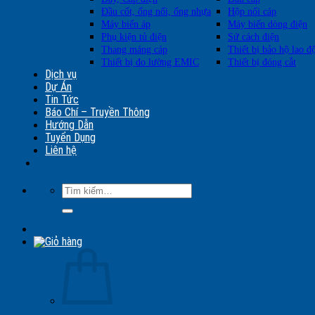
Đầu cốt, ống nối, ống nhựa
Hộp nối cáp
Máy biến áp
Máy biến dòng điện
Phụ kiện tủ điện
Sứ cách điện
Thang máng cáp
Thiết bị bảo hộ lao đ
Thiết bị đo lường EMIC
Thiết bị đóng cắt
Dịch vụ
Dự Án
Tin Tức
Báo Chí – Truyền Thông
Hướng Dẫn
Tuyển Dụng
Liên hệ
Tìm
kiếm: