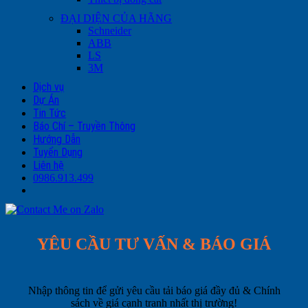
ĐẠI DIỆN CỦA HÃNG
Schneider
ABB
LS
3M
Dịch vụ
Dự Án
Tin Tức
Báo Chí – Truyền Thông
Hướng Dẫn
Tuyển Dụng
Liên hệ
0986.913.499
YÊU CẦU TƯ VẤN & BÁO GIÁ
Nhập thông tin để gửi yêu cầu tải báo giá đầy đủ & Chính
sách về giá cạnh tranh nhất thị trường!