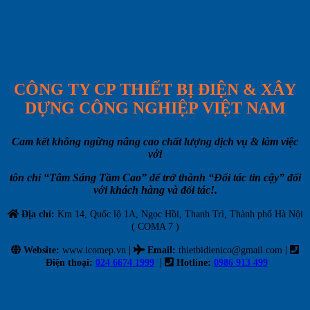
CÔNG TY CP THIẾT BỊ ĐIỆN & XÂY
DỰNG CÔNG NGHIỆP VIỆT NAM
Cam kết không ngừng nâng cao chất lượng dịch vụ & làm việc
với
tôn chỉ “Tâm Sáng Tầm Cao” để trở thành “Đối tác tin cậy” đối
với khách hàng và đối tác!.
Địa chỉ:
Km 14, Quốc lộ 1A, Ngọc Hồi, Thanh Trì, Thành phố Hà Nội
( COMA 7 )
|
|
Website:
www.icomep.vn
Email
:
thietbidienico@gmail.com
|
Điện thoại:
024 6674 1999
Hotline:
0986 913 499