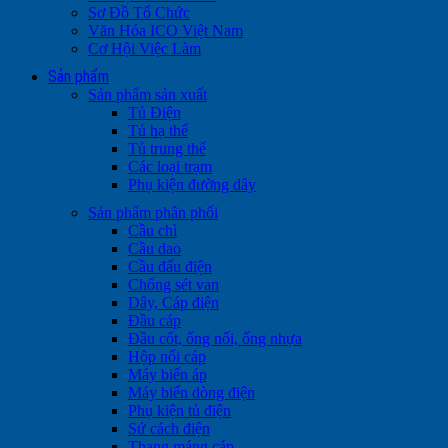
Sơ Đồ Tổ Chức
Văn Hóa ICO Việt Nam
Cơ Hội Việc Làm
Sản phẩm
Sản phẩm sản xuất
Tủ Điện
Tủ hạ thế
Tủ trung thế
Các loại trạm
Phụ kiện đường dây
Sản phẩm phân phối
Cầu chì
Cầu dao
Cầu đấu điện
Chống sét van
Dây, Cáp điện
Đầu cáp
Đầu cốt, ống nối, ống nhựa
Hộp nối cáp
Máy biến áp
Máy biến dòng điện
Phụ kiện tủ điện
Sứ cách điện
Thang máng cáp