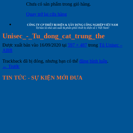
Chưa có sản phẩm trong giỏ hàng.
Quay trở lại cửa hàng
CÔNG TY CP THIẾT BỊ ĐIỆN & XÂY DỰNG CÔNG NGHIỆP VIỆT NAM
Tự hào là nhà sản xuất & phân phối thiết bị điện số 1 Việt Nam!
Unisec_-_Tu_dong_cat_trung_the
Được xuất bản vào
16/09/2020
tại
597 × 487
trong
Tủ Unisec –
ABB
Trackback đã bị đóng, nhưng bạn có thể
đăng bình luận
.
←
Trước
TIN TỨC - SỰ KIỆN MỚI ĐƯA