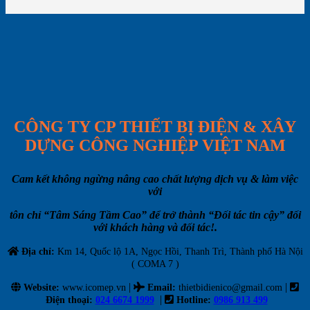
CÔNG TY CP THIẾT BỊ ĐIỆN & XÂY
DỰNG CÔNG NGHIỆP VIỆT NAM
Cam kết không ngừng nâng cao chất lượng dịch vụ & làm việc
với
tôn chỉ “Tâm Sáng Tầm Cao” để trở thành “Đối tác tin cậy” đối
với khách hàng và đối tác!.
Địa chỉ:
Km 14, Quốc lộ 1A, Ngọc Hồi, Thanh Trì, Thành phố Hà Nội
( COMA 7 )
|
|
Website:
www.icomep.vn
Email
:
thietbidienico@gmail.com
|
Điện thoại:
024 6674 1999
Hotline:
0986 913 499