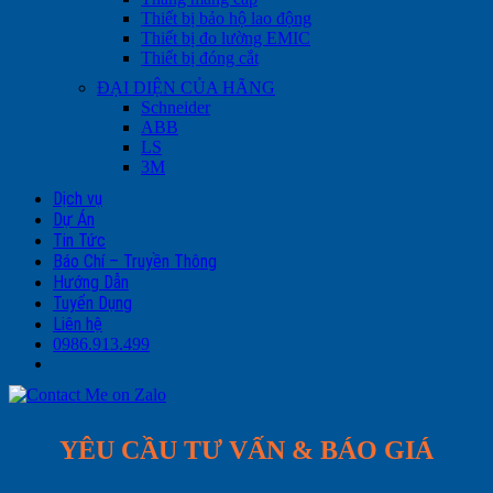
Thiết bị bảo hộ lao động
Thiết bị đo lường EMIC
Thiết bị đóng cắt
ĐẠI DIỆN CỦA HÃNG
Schneider
ABB
LS
3M
Dịch vụ
Dự Án
Tin Tức
Báo Chí – Truyền Thông
Hướng Dẫn
Tuyển Dụng
Liên hệ
0986.913.499
YÊU CẦU TƯ VẤN & BÁO GIÁ