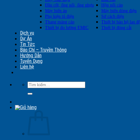
Đầu cốt, ống nối, ống nhựa
Hộp nối cáp
Máy biến áp
Máy biến dòng điện
Phụ kiện tủ điện
Sứ cách điện
Thang máng cáp
Thiết bị bảo hộ lao đ
Thiết bị đo lường EMIC
Thiết bị đóng cắt
Dịch vụ
Dự Án
Tin Tức
Báo Chí – Truyền Thông
Hướng Dẫn
Tuyển Dụng
Liên hệ
Tìm
kiếm: