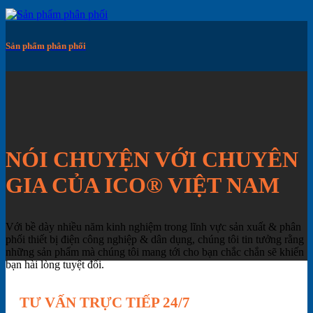
Sản phẩm phân phối
NÓI CHUYỆN VỚI CHUYÊN
GIA CỦA ICO® VIỆT NAM
Với bề dày nhiều năm kinh nghiệm trong lĩnh vực sản xuất & phân
phối thiết bị điện công nghiệp & dân dụng, chúng tôi tin tưởng rằng
những sản phẩm mà chúng tôi mang tới cho bạn chắc chắn sẽ khiến
bạn hài lòng tuyệt đối.
TƯ VẤN TRỰC TIẾP 24/7