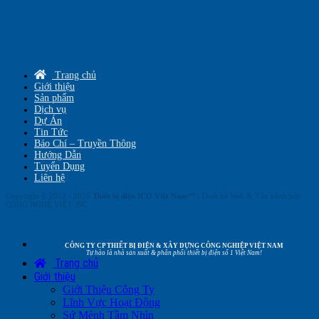
Trang chủ
Giới thiệu
Sản phẩm
Dịch vụ
Dự Án
Tin Tức
Báo Chí – Truyền Thông
Hướng Dẫn
Tuyển Dụng
Liên hệ
Copyright © 2012 - 2026
Thiết bị điện ICO Việt Nam™
| Thiết kế Web & Vận hành bởi
CÔNG NGHỆ VIỆT JSC
CÔNG TY CP THIẾT BỊ ĐIỆN & XÂY DỰNG CÔNG NGHIỆP VIỆT NAM
Tự hào là nhà sản xuất & phân phối thiết bị điện số 1 Việt Nam!
Trang chủ
Giới thiệu
Giới Thiệu Công Ty
Lĩnh Vực Hoạt Động
Sứ Mệnh Tầm Nhìn