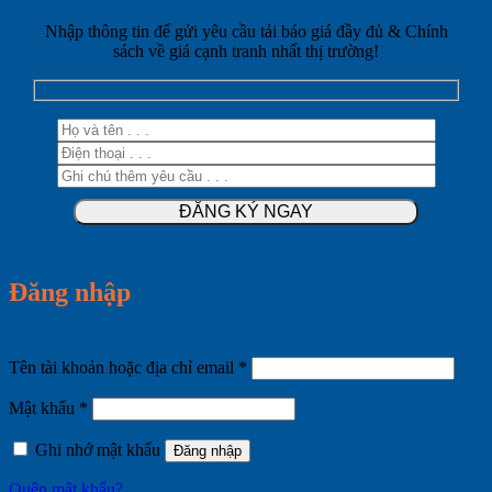
Nhập thông tin để gửi yêu cầu tải báo giá đầy đủ & Chính
sách về giá cạnh tranh nhất thị trường!
Đăng nhập
Bắt
Tên tài khoản hoặc địa chỉ email
*
buộc
Bắt
Mật khẩu
*
buộc
Ghi nhớ mật khẩu
Đăng nhập
Quên mật khẩu?