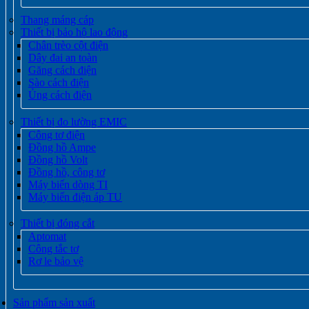
Thang máng cáp
Thiết bị bảo hộ lao động
Chân trèo cột điện
Dây đai an toàn
Găng cách điện
Sào cách điện
Ủng cách điện
Thiết bị đo lường EMIC
Công tơ điện
Đồng hồ Ampe
Đồng hồ Volt
Đồng hồ, công tơ
Máy biến dòng TI
Máy biến điện áp TU
Thiết bị đóng cắt
Aptomat
Công tắc tơ
Rơ le bảo vệ
Sản phẩm sản xuất