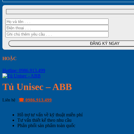
HOẶC
Hotline: 0986.913.499
Tủ Unisec – ABB
☎ 0986.913.499
Liên hệ
Hỗ trợ tư vấn về kỹ thuật miễn phí
Tư vấn thiết kế theo nhu cầu
Phân phối sản phẩm toàn quốc