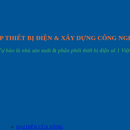
P THIẾT BỊ ĐIỆN & XÂY DỰNG CÔNG NG
Tự hào là nhà sản xuất & phân phối thiết bị điện số 1 Việ
ĐẠI DIỆN CỦA HÃNG