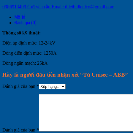
0986913499
Gửi yêu cầu
Email: thietbidienico@gmail.com
Mô tả
Đánh giá (0)
Thông số kỹ thuật:
Điện áp định mức: 12-24kV
Dòng điện định mức: 1250A
Dòng ngắn mạch: 25kA
Hãy là người đầu tiên nhận xét “Tủ Unisec – ABB”
Đánh giá của bạn
*
Đánh giá của bạn
*