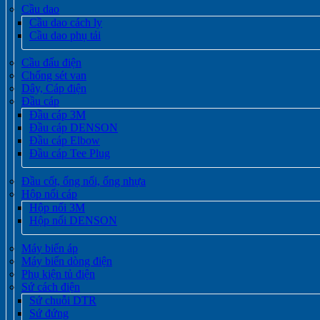
Cầu dao
Cầu dao cách ly
Cầu dao phụ tải
Cầu đấu điện
Chống sét van
Dây, Cáp điện
Đầu cáp
Đầu cáp 3M
Đầu cáp DENSON
Đầu cáp Elbow
Đầu cáp Tee Plug
Đầu cốt, ống nối, ống nhựa
Hộp nối cáp
Hộp nối 3M
Hộp nối DENSON
Máy biến áp
Máy biến dòng điện
Phụ kiện tủ điện
Sứ cách điện
Sứ chuỗi DTR
Sứ đứng