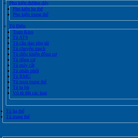
Phụ kiện đường dây
Phụ kiện hạ thế
Phụ kiện trung thế
Tủ Điện
Trạm Kios
Tủ ATS
Tủ cầu dao phụ tải
Tủ chuyển mạch
Tủ điều khiển động cơ
Tủ động cơ
Tủ máy cắt
Tủ phân phối
Tủ RMU
Tủ trạm trung thế
Tủ tụ bù
Vỏ tủ đặt các loại
Tủ hạ thế
Tủ trung thế