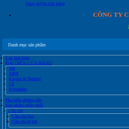
Quay trở lại cửa hàng
CÔNG TY C
Danh mục sản phẩm
Các loại trạm
ĐẠI DIỆN CỦA HÃNG
3M
ABB
Krause & Naimer
LS
Schneider
Phụ kiện đường dây
Sản phẩm phân phối
Cầu chì
Cầu chì ống
Cầu chì tự rơi