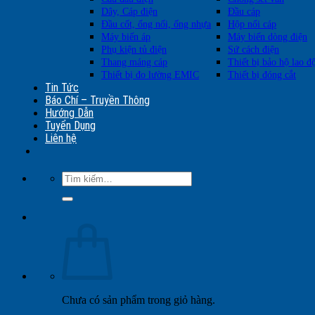
Dây, Cáp điện
Đầu cáp
Đầu cốt, ống nối, ống nhựa
Hộp nối cáp
Máy biến áp
Máy biến dòng điện
Phụ kiện tủ điện
Sứ cách điện
Thang máng cáp
Thiết bị bảo hộ lao đ
Thiết bị đo lường EMIC
Thiết bị đóng cắt
Tin Tức
Báo Chí – Truyền Thông
Hướng Dẫn
Tuyển Dụng
Liên hệ
Tìm
kiếm:
Chưa có sản phẩm trong giỏ hàng.