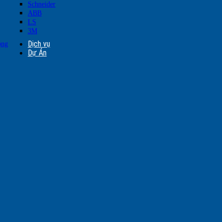
Schneider
ABB
LS
3M
Dịch vụ
ộng
Dự Án