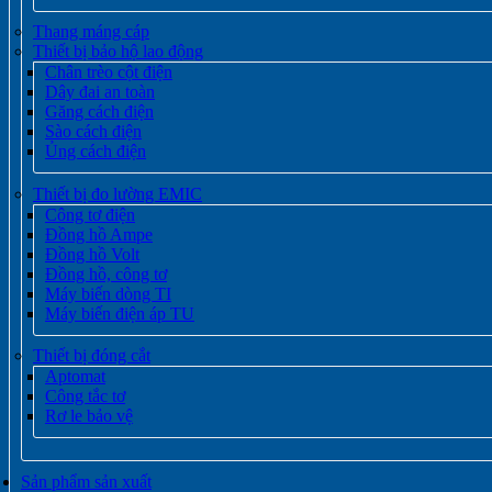
Thang máng cáp
Thiết bị bảo hộ lao động
Chân trèo cột điện
Dây đai an toàn
Găng cách điện
Sào cách điện
Ủng cách điện
Thiết bị đo lường EMIC
Công tơ điện
Đồng hồ Ampe
Đồng hồ Volt
Đồng hồ, công tơ
Máy biến dòng TI
Máy biến điện áp TU
Thiết bị đóng cắt
Aptomat
Công tắc tơ
Rơ le bảo vệ
Sản phẩm sản xuất