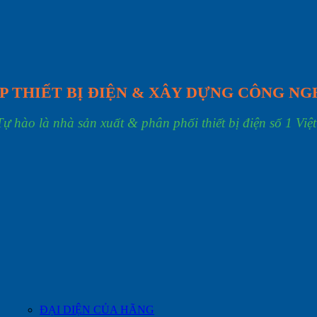
P THIẾT BỊ ĐIỆN & XÂY DỰNG CÔNG NG
Tự hào là nhà sản xuất & phân phối thiết bị điện số 1 Việ
ĐẠI DIỆN CỦA HÃNG