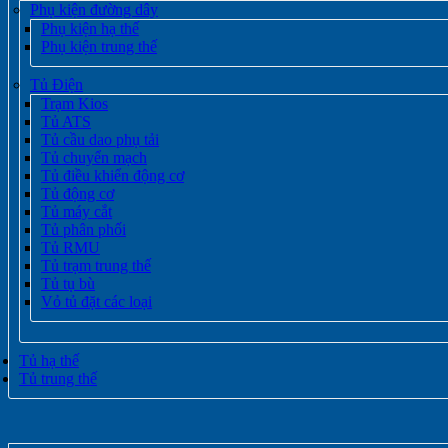
Phụ kiện đường dây
Phụ kiện hạ thế
Phụ kiện trung thế
Tủ Điện
Trạm Kios
Tủ ATS
Tủ cầu dao phụ tải
Tủ chuyển mạch
Tủ điều khiển động cơ
Tủ động cơ
Tủ máy cắt
Tủ phân phối
Tủ RMU
Tủ trạm trung thế
Tủ tụ bù
Vỏ tủ đặt các loại
Tủ hạ thế
Tủ trung thế