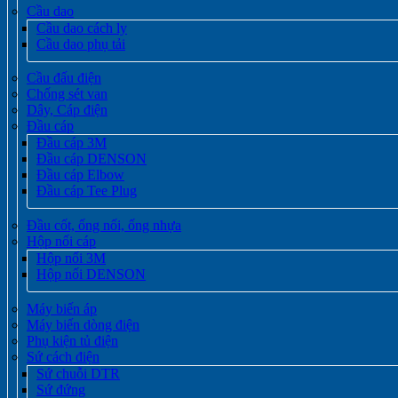
Cầu dao
Cầu dao cách ly
Cầu dao phụ tải
Cầu đấu điện
Chống sét van
Dây, Cáp điện
Đầu cáp
Đầu cáp 3M
Đầu cáp DENSON
Đầu cáp Elbow
Đầu cáp Tee Plug
Đầu cốt, ống nối, ống nhựa
Hộp nối cáp
Hộp nối 3M
Hộp nối DENSON
Máy biến áp
Máy biến dòng điện
Phụ kiện tủ điện
Sứ cách điện
Sứ chuỗi DTR
Sứ đứng