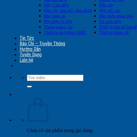
Dây, Cáp điện
Đầu cáp
Đầu cốt, ống nối, ống nhựa
Hộp nối cáp
Máy biến áp
Máy biến dòng điện
Phụ kiện tủ điện
Sứ cách điện
Thang máng cáp
Thiết bị bảo hộ lao đ
Thiết bị đo lường EMIC
Thiết bị đóng cắt
Tin Tức
Báo Chí – Truyền Thông
Hướng Dẫn
Tuyển Dụng
Liên hệ
Tìm
kiếm:
Chưa có sản phẩm trong giỏ hàng.