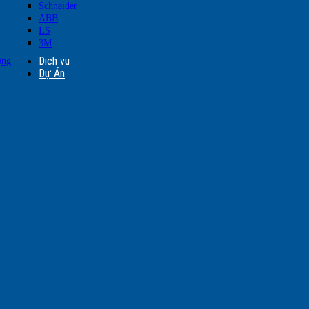
Schneider
ABB
LS
3M
Dịch vụ
ộng
Dự Án