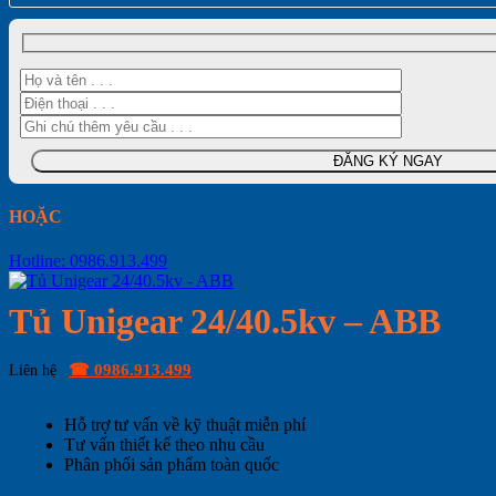
HOẶC
Hotline: 0986.913.499
Tủ Unigear 24/40.5kv – ABB
☎ 0986.913.499
Liên hệ
Hỗ trợ tư vấn về kỹ thuật miễn phí
Tư vấn thiết kế theo nhu cầu
Phân phối sản phẩm toàn quốc