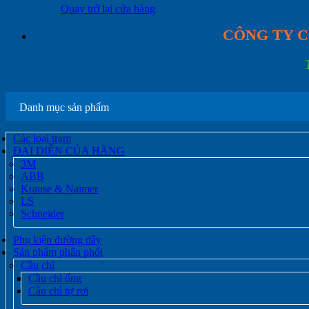
Quay trở lại cửa hàng
CÔNG TY C
Danh mục sản phẩm
Các loại trạm
ĐẠI DIỆN CỦA HÃNG
3M
ABB
Krause & Naimer
LS
Schneider
Phụ kiện đường dây
Sản phẩm phân phối
Cầu chì
Cầu chì ống
Cầu chì tự rơi