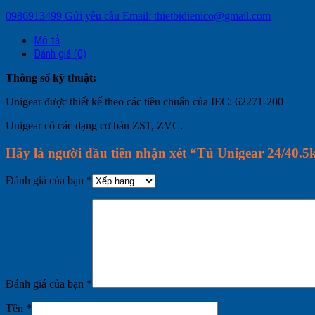
0986913499
Gửi yêu cầu
Email: thietbidienico@gmail.com
Mô tả
Đánh giá (0)
Thông số kỹ thuật:
Unigear được thiết kế theo các tiêu chuẩn của IEC: 62271-200
Unigear có các dạng cơ bản ZS1, ZVC.
Hãy là người đầu tiên nhận xét “Tủ Unigear 24/40.
Đánh giá của bạn
*
Đánh giá của bạn
*
Tên
*