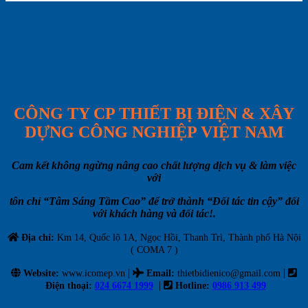
CÔNG TY CP THIẾT BỊ ĐIỆN & XÂY
DỰNG CÔNG NGHIỆP VIỆT NAM
Cam kết không ngừng nâng cao chất lượng dịch vụ & làm việc
với
tôn chỉ “Tâm Sáng Tầm Cao” để trở thành “Đối tác tin cậy” đối
với khách hàng và đối tác!.
Địa chỉ:
Km 14, Quốc lộ 1A, Ngọc Hồi, Thanh Trì, Thành phố Hà Nội
( COMA 7 )
|
|
Website:
www.icomep.vn
Email
:
thietbidienico@gmail.com
|
Điện thoại:
024 6674 1999
Hotline:
0986 913 499