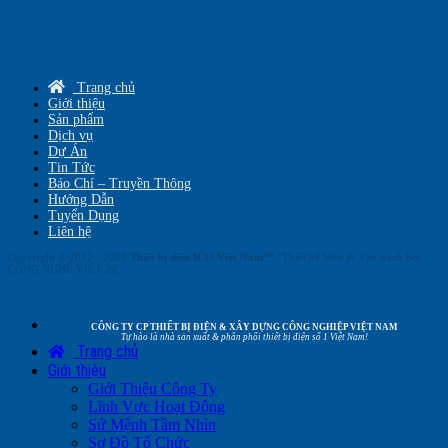
Trang chủ
Giới thiệu
Sản phẩm
Dịch vụ
Dự Án
Tin Tức
Báo Chí – Truyền Thông
Hướng Dẫn
Tuyển Dụng
Liên hệ
Copyright © 2012 - 2026
Thiết bị điện ICO Việt Nam™
| Thiết kế Web & Vận hành bởi
CÔNG NGHỆ VIỆT JSC
CÔNG TY CP THIẾT BỊ ĐIỆN & XÂY DỰNG CÔNG NGHIỆP VIỆT NAM
Tự hào là nhà sản xuất & phân phối thiết bị điện số 1 Việt Nam!
Trang chủ
Giới thiệu
Giới Thiệu Công Ty
Lĩnh Vực Hoạt Động
Sứ Mệnh Tầm Nhìn
Sơ Đồ Tổ Chức