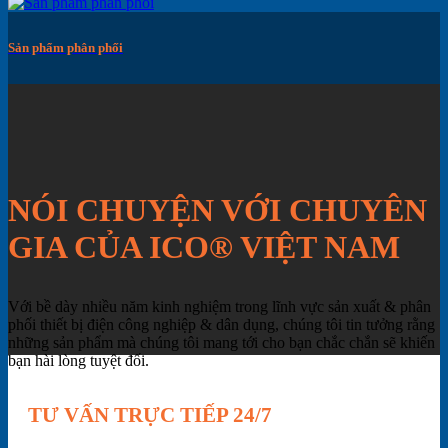
Sản phẩm phân phối
NÓI CHUYỆN VỚI CHUYÊN
GIA CỦA ICO® VIỆT NAM
Với bề dày nhiều năm kinh nghiệm trong lĩnh vực sản xuất & phân
phối thiết bị điện công nghiệp & dân dụng, chúng tôi tin tưởng rằng
những sản phẩm mà chúng tôi mang tới cho bạn chắc chắn sẽ khiến
bạn hài lòng tuyệt đối.
TƯ VẤN TRỰC TIẾP 24/7