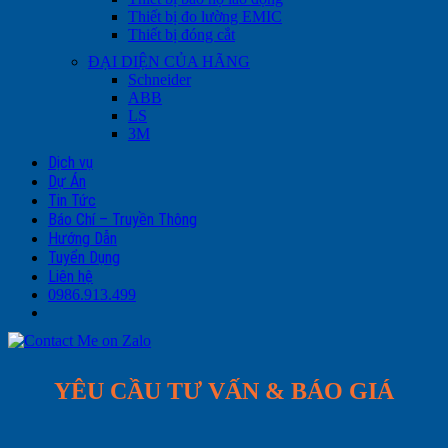
Thiết bị đo lường EMIC
Thiết bị đóng cắt
ĐẠI DIỆN CỦA HÃNG
Schneider
ABB
LS
3M
Dịch vụ
Dự Án
Tin Tức
Báo Chí – Truyền Thông
Hướng Dẫn
Tuyển Dụng
Liên hệ
0986.913.499
YÊU CẦU TƯ VẤN & BÁO GIÁ