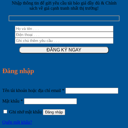
Nhập thông tin để gửi yêu cầu tải báo giá đầy đủ & Chính
sách về giá cạnh tranh nhất thị trường!
Đăng nhập
Bắt
Tên tài khoản hoặc địa chỉ email
*
buộc
Bắt
Mật khẩu
*
buộc
Ghi nhớ mật khẩu
Đăng nhập
Quên mật khẩu?