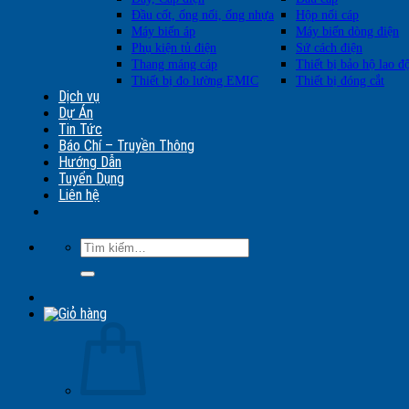
Đầu cốt, ống nối, ống nhựa
Hộp nối cáp
Máy biến áp
Máy biến dòng điện
Phụ kiện tủ điện
Sứ cách điện
Thang máng cáp
Thiết bị bảo hộ lao đ
Thiết bị đo lường EMIC
Thiết bị đóng cắt
Dịch vụ
Dự Án
Tin Tức
Báo Chí – Truyền Thông
Hướng Dẫn
Tuyển Dụng
Liên hệ
Tìm
kiếm: