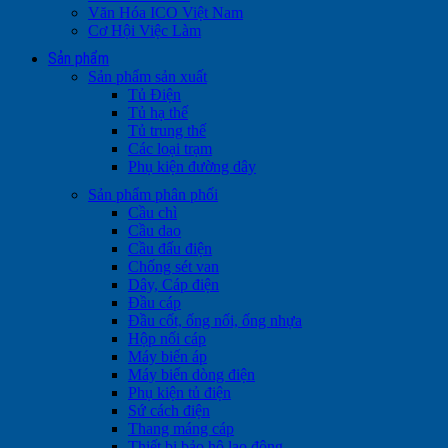
Văn Hóa ICO Việt Nam
Cơ Hội Việc Làm
Sản phẩm
Sản phẩm sản xuất
Tủ Điện
Tủ hạ thế
Tủ trung thế
Các loại trạm
Phụ kiện đường dây
Sản phẩm phân phối
Cầu chì
Cầu dao
Cầu đấu điện
Chống sét van
Dây, Cáp điện
Đầu cáp
Đầu cốt, ống nối, ống nhựa
Hộp nối cáp
Máy biến áp
Máy biến dòng điện
Phụ kiện tủ điện
Sứ cách điện
Thang máng cáp
Thiết bị bảo hộ lao động