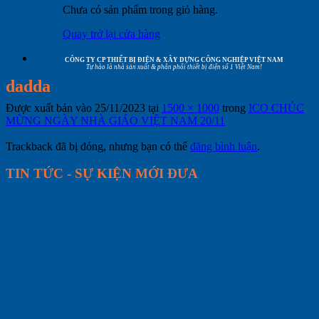
Chưa có sản phẩm trong giỏ hàng.
Quay trở lại cửa hàng
CÔNG TY CP THIẾT BỊ ĐIỆN & XÂY DỰNG CÔNG NGHIỆP VIỆT NAM
Tự hào là nhà sản xuất & phân phối thiết bị điện số 1 Việt Nam!
dadda
Được xuất bản vào
25/11/2023
tại
1500 × 1000
trong
ICO CHÚC
MỪNG NGÀY NHÀ GIÁO VIỆT NAM 20/11
Trackback đã bị đóng, nhưng bạn có thể
đăng bình luận
.
TIN TỨC - SỰ KIỆN MỚI ĐƯA