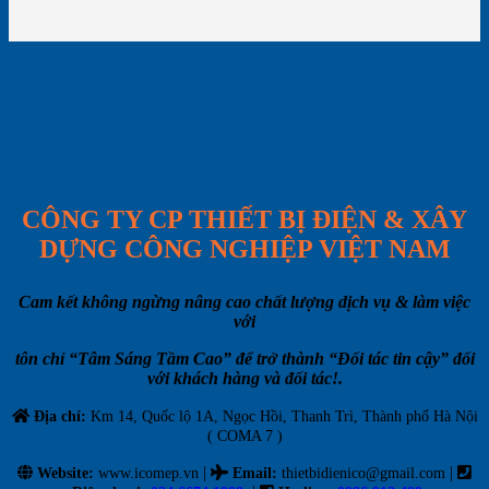
CÔNG TY CP THIẾT BỊ ĐIỆN & XÂY
DỰNG CÔNG NGHIỆP VIỆT NAM
Cam kết không ngừng nâng cao chất lượng dịch vụ & làm việc
với
tôn chỉ “Tâm Sáng Tầm Cao” để trở thành “Đối tác tin cậy” đối
với khách hàng và đối tác!.
Địa chỉ:
Km 14, Quốc lộ 1A, Ngọc Hồi, Thanh Trì, Thành phố Hà Nội
( COMA 7 )
|
|
Website:
www.icomep.vn
Email
:
thietbidienico@gmail.com