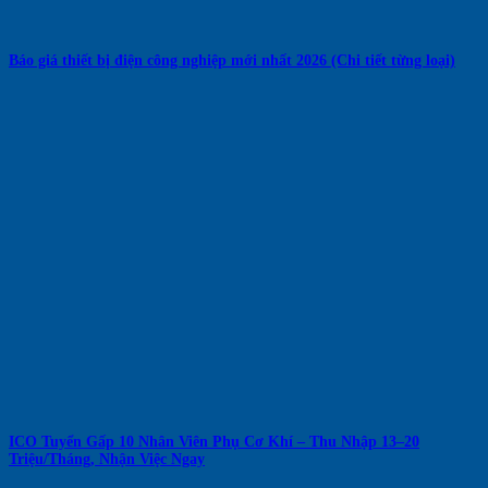
Báo giá thiết bị điện công nghiệp mới nhất 2026 (Chi tiết từng loại)
ICO Tuyển Gấp 10 Nhân Viên Phụ Cơ Khí – Thu Nhập 13–20
Triệu/Tháng, Nhận Việc Ngay