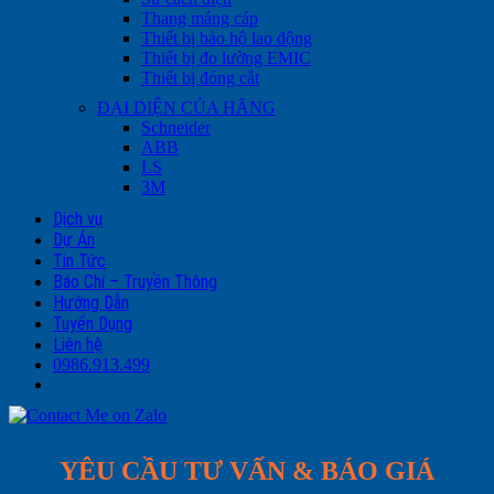
Thang máng cáp
Thiết bị bảo hộ lao động
Thiết bị đo lường EMIC
Thiết bị đóng cắt
ĐẠI DIỆN CỦA HÃNG
Schneider
ABB
LS
3M
Dịch vụ
Dự Án
Tin Tức
Báo Chí – Truyền Thông
Hướng Dẫn
Tuyển Dụng
Liên hệ
0986.913.499
YÊU CẦU TƯ VẤN & BÁO GIÁ