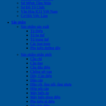
Sứ Mệnh Tầm Nhìn
Sơ Đồ Tổ Chức
Văn Hóa ICO Việt Nam
Cơ Hội Việc Làm
Sản phẩm
Sản phẩm sản xuất
Tủ Điện
Tủ hạ thế
Tủ trung thế
Các loại trạm
Phụ kiện đường dây
Sản phẩm phân phối
Cầu chì
Cầu dao
Cầu đấu điện
Chống sét van
Dây, Cáp điện
Đầu cáp
Đầu cốt, ống nối, ống nhựa
Hộp nối cáp
Máy biến áp
Máy biến dòng điện
Phụ kiện tủ điện
Sứ cách điện