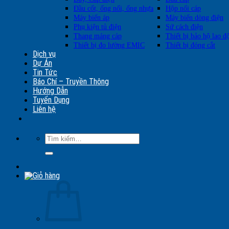
Đầu cốt, ống nối, ống nhựa
Hộp nối cáp
Máy biến áp
Máy biến dòng điện
Phụ kiện tủ điện
Sứ cách điện
Thang máng cáp
Thiết bị bảo hộ lao đ
Thiết bị đo lường EMIC
Thiết bị đóng cắt
Dịch vụ
Dự Án
Tin Tức
Báo Chí – Truyền Thông
Hướng Dẫn
Tuyển Dụng
Liên hệ
Tìm
kiếm: