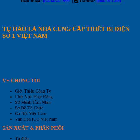
|
Điện thoại:
024 6674 1999
Hotline:
0986 913 499
TỰ HÀO LÀ NHÀ CUNG CẤP THIẾT BỊ ĐIỆN
SỐ 1 VIỆT NAM
VỀ CHÚNG TÔI
Giới Thiệu Công Ty
Lĩnh Vực Hoạt Động
Sứ Mệnh Tầm Nhìn
Sơ Đồ Tổ Chức
Cơ Hội Việc Làm
Văn Hóa ICO Việt Nam
SẢN XUẤT & PHÂN PHỐI
Tủ điện