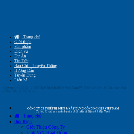
Trang chủ
Giới thiệu
Sản phẩm
Dịch vụ
Dự Án
Tin Tức
Báo Chí – Truyền Thông
Hướng Dẫn
Tuyển Dụng
Liên hệ
Copyright © 2012 - 2026
Thiết bị điện ICO Việt Nam™
| Thiết kế Web & Vận hành bởi
CÔNG NGHỆ VIỆT JSC
CÔNG TY CP THIẾT BỊ ĐIỆN & XÂY DỰNG CÔNG NGHIỆP VIỆT NAM
Tự hào là nhà sản xuất & phân phối thiết bị điện số 1 Việt Nam!
Trang chủ
Giới thiệu
Giới Thiệu Công Ty
Lĩnh Vực Hoạt Động