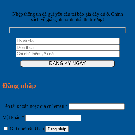
Nhập thông tin để gửi yêu cầu tải báo giá đầy đủ & Chính
sách về giá cạnh tranh nhất thị trường!
Đăng nhập
Bắt
Tên tài khoản hoặc địa chỉ email
*
buộc
Bắt
Mật khẩu
*
buộc
Ghi nhớ mật khẩu
Đăng nhập