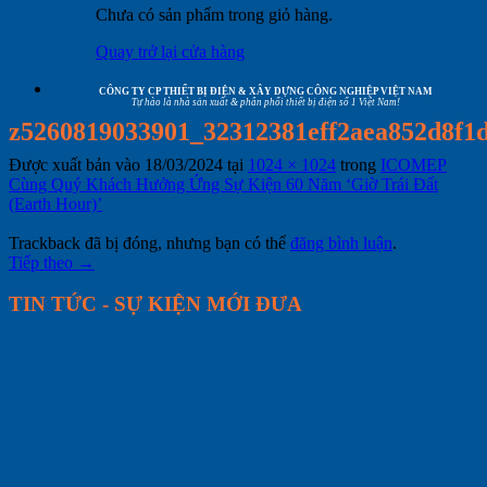
Chưa có sản phẩm trong giỏ hàng.
Quay trở lại cửa hàng
CÔNG TY CP THIẾT BỊ ĐIỆN & XÂY DỰNG CÔNG NGHIỆP VIỆT NAM
Tự hào là nhà sản xuất & phân phối thiết bị điện số 1 Việt Nam!
z5260819033901_32312381eff2aea852d8f1
Được xuất bản vào
18/03/2024
tại
1024 × 1024
trong
ICOMEP
Cùng Quý Khách Hưởng Ứng Sự Kiện 60 Năm ‘Giờ Trái Đất
(Earth Hour)’
Trackback đã bị đóng, nhưng bạn có thể
đăng bình luận
.
Tiếp theo
→
TIN TỨC - SỰ KIỆN MỚI ĐƯA