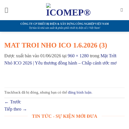
Bỏ
qua
nội
dung
CÔNG TY CP THIẾT BỊ ĐIỆN & XÂY DỰNG CÔNG NGHIỆP VIỆT NAM
Tự hào là nhà sản xuất & phân phối thiết bị điện số 1 Việt Nam!
MAT TROI NHO ICO 1.6.2026 (3)
Được xuất bản vào
01/06/2026
tại
960 × 1280
trong
Mặt Trời
Nhỏ ICO 2026 | Yêu thương đồng hành – Chắp cánh ước mơ
Trackback đã bị đóng, nhưng bạn có thể
đăng bình luận
.
←
Trước
Tiếp theo
→
TIN TỨC - SỰ KIỆN MỚI ĐƯA