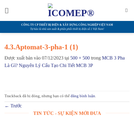
Bỏ
qua
nội
dung
CÔNG TY CP THIẾT BỊ ĐIỆN & XÂY DỰNG CÔNG NGHIỆP VIỆT NAM
Tự hào là nhà sản xuất & phân phối thiết bị điện số 1 Việt Nam!
4.3.Aptomat-3-pha-1 (1)
Được xuất bản vào
07/12/2023
tại
500 × 500
trong
MCB 3 Pha
Là Gì? Nguyên Lý Cấu Tạo Chi Tiết MCB 3P
Trackback đã bị đóng, nhưng bạn có thể
đăng bình luận
.
←
Trước
TIN TỨC - SỰ KIỆN MỚI ĐƯA