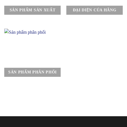
SẢN PHẨM SẢN XUẤT
ĐẠI DIỆN CỦA HÃNG
SẢN PHẨM PHÂN PHỐI