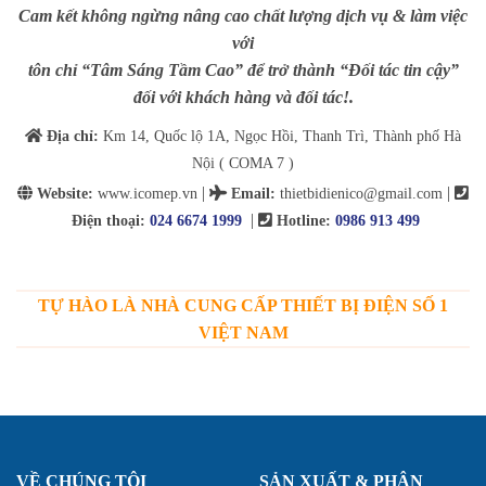
Cam kết không ngừng nâng cao chất lượng dịch vụ & làm việc
với
tôn chỉ “Tâm Sáng Tầm Cao” để trở thành “Đối tác tin cậy”
đối với khách hàng và đối tác!.
Địa chỉ:
Km 14, Quốc lộ 1A, Ngọc Hồi, Thanh Trì, Thành phố Hà
Nội ( COMA 7 )
|
|
Website:
www.icomep.vn
Email
:
thietbidienico@gmail.com
|
Điện thoại:
024 6674 1999
Hotline:
0986 913 499
TỰ HÀO LÀ NHÀ CUNG CẤP THIẾT BỊ ĐIỆN SỐ 1
VIỆT NAM
VỀ CHÚNG TÔI
SẢN XUẤT & PHÂN