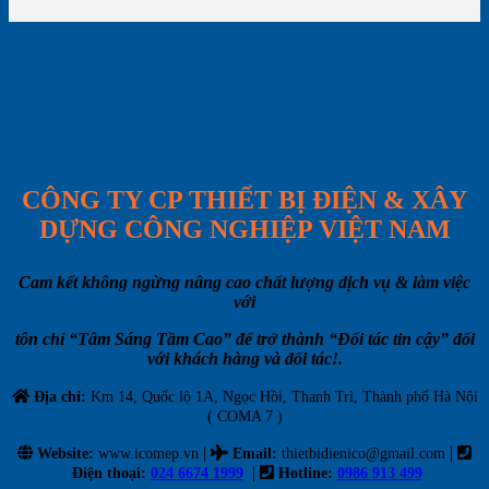
CÔNG TY CP THIẾT BỊ ĐIỆN & XÂY
DỰNG CÔNG NGHIỆP VIỆT NAM
Cam kết không ngừng nâng cao chất lượng dịch vụ & làm việc
với
tôn chỉ “Tâm Sáng Tầm Cao” để trở thành “Đối tác tin cậy” đối
với khách hàng và đối tác!.
Địa chỉ:
Km 14, Quốc lộ 1A, Ngọc Hồi, Thanh Trì, Thành phố Hà Nội
( COMA 7 )
|
|
Website:
www.icomep.vn
Email
:
thietbidienico@gmail.com
|
Điện thoại:
024 6674 1999
Hotline:
0986 913 499