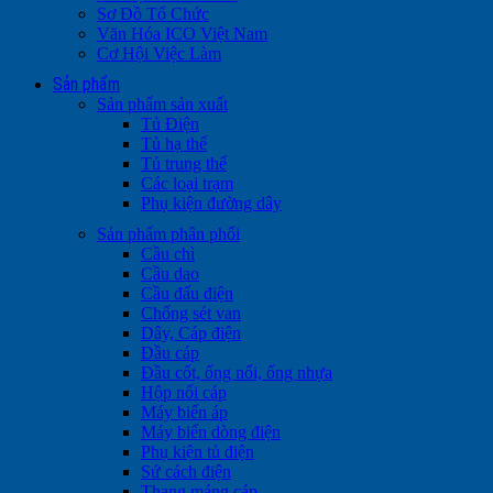
Sơ Đồ Tổ Chức
Văn Hóa ICO Việt Nam
Cơ Hội Việc Làm
Sản phẩm
Sản phẩm sản xuất
Tủ Điện
Tủ hạ thế
Tủ trung thế
Các loại trạm
Phụ kiện đường dây
Sản phẩm phân phối
Cầu chì
Cầu dao
Cầu đấu điện
Chống sét van
Dây, Cáp điện
Đầu cáp
Đầu cốt, ống nối, ống nhựa
Hộp nối cáp
Máy biến áp
Máy biến dòng điện
Phụ kiện tủ điện
Sứ cách điện
Thang máng cáp