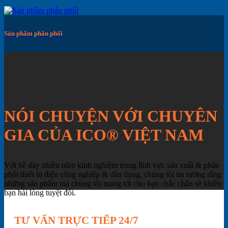
Sản phẩm phân phối
NÓI CHUYỆN VỚI CHUYÊN
GIA CỦA ICO® VIỆT NAM
Với bề dày nhiều năm kinh nghiệm trong lĩnh vực sản xuất & phân
phối thiết bị điện công nghiệp & dân dụng, chúng tôi tin tưởng rằng
những sản phẩm mà chúng tôi mang tới cho bạn chắc chắn sẽ khiến
bạn hài lòng tuyệt đối.
TƯ VẤN TRỰC TIẾP 24/7