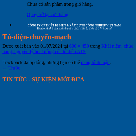
Chưa có sản phẩm trong giỏ hàng.
Quay trở lại cửa hàng
CÔNG TY CP THIẾT BỊ ĐIỆN & XÂY DỰNG CÔNG NGHIỆP VIỆT NAM
Tự hào là nhà sản xuất & phân phối thiết bị điện số 1 Việt Nam!
Tủ-điện-chuyển-mạch
Được xuất bản vào
01/07/2024
tại
600 × 450
trong
Khái niệm, chức
năng, nguyên lý hoạt động của tủ điện ATS
Trackback đã bị đóng, nhưng bạn có thể
đăng bình luận
.
←
Trước
TIN TỨC - SỰ KIỆN MỚI ĐƯA