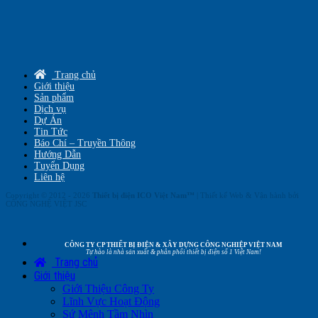
Trang chủ
Giới thiệu
Sản phẩm
Dịch vụ
Dự Án
Tin Tức
Báo Chí – Truyền Thông
Hướng Dẫn
Tuyển Dụng
Liên hệ
Copyright © 2012 - 2026
Thiết bị điện ICO Việt Nam™
| Thiết kế Web & Vận hành bởi
CÔNG NGHỆ VIỆT JSC
CÔNG TY CP THIẾT BỊ ĐIỆN & XÂY DỰNG CÔNG NGHIỆP VIỆT NAM
Tự hào là nhà sản xuất & phân phối thiết bị điện số 1 Việt Nam!
Trang chủ
Giới thiệu
Giới Thiệu Công Ty
Lĩnh Vực Hoạt Động
Sứ Mệnh Tầm Nhìn