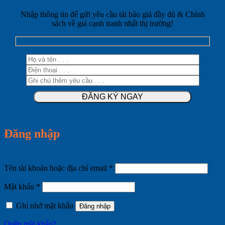
Nhập thông tin để gửi yêu cầu tải báo giá đầy đủ & Chính
sách về giá cạnh tranh nhất thị trường!
Đăng nhập
Bắt
Tên tài khoản hoặc địa chỉ email
*
buộc
Bắt
Mật khẩu
*
buộc
Ghi nhớ mật khẩu
Đăng nhập
Quên mật khẩu?