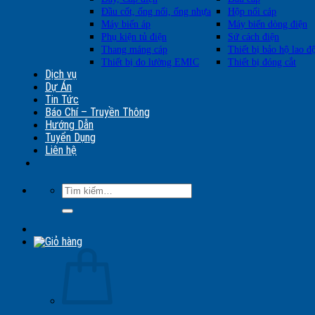
Đầu cốt, ống nối, ống nhựa
Hộp nối cáp
Máy biến áp
Máy biến dòng điện
Phụ kiện tủ điện
Sứ cách điện
Thang máng cáp
Thiết bị bảo hộ lao đ
Thiết bị đo lường EMIC
Thiết bị đóng cắt
Dịch vụ
Dự Án
Tin Tức
Báo Chí – Truyền Thông
Hướng Dẫn
Tuyển Dụng
Liên hệ
Tìm
kiếm: