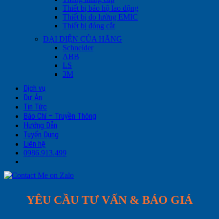
Thiết bị bảo hộ lao động
Thiết bị đo lường EMIC
Thiết bị đóng cắt
ĐẠI DIỆN CỦA HÃNG
Schneider
ABB
LS
3M
Dịch vụ
Dự Án
Tin Tức
Báo Chí – Truyền Thông
Hướng Dẫn
Tuyển Dụng
Liên hệ
0986.913.499
YÊU CẦU TƯ VẤN & BÁO GIÁ