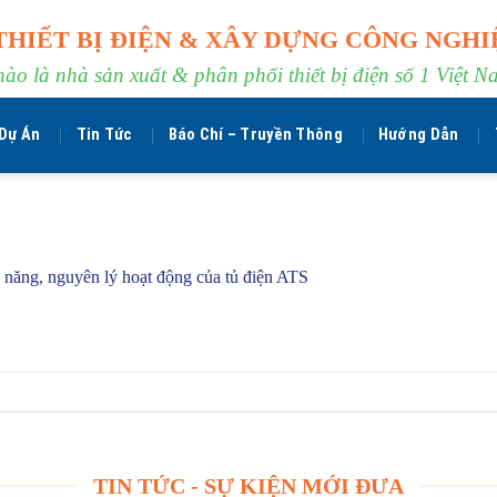
THIẾT BỊ ĐIỆN & XÂY DỰNG CÔNG NGHI
hào là nhà sản xuất & phân phối thiết bị điện số 1 Việt N
Dự Án
Tin Tức
Báo Chí – Truyền Thông
Hướng Dẫn
 năng, nguyên lý hoạt động của tủ điện ATS
TIN TỨC - SỰ KIỆN MỚI ĐƯA