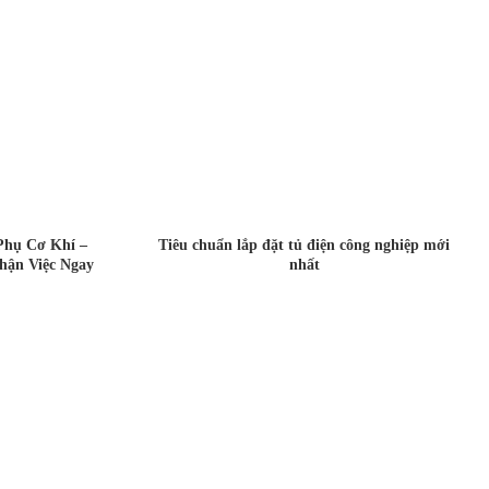
Phụ Cơ Khí –
Tiêu chuẩn lắp đặt tủ điện công nghiệp mới
hận Việc Ngay
nhất