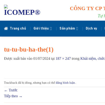
Bỏ
CÔNG TY CP 
qua
nội
Tự 
dung
Trang chủ
Giới thiệu
Sản phẩm
Dịch vụ
tu-tu-bu-ha-the(1)
Được xuất bản vào
01/07/2024
tại
187 × 247
trong
Khái niệm, chức
Trackback đã bị đóng, nhưng bạn có thể
đăng bình luận
.
←
Trước
Tiếp theo
→