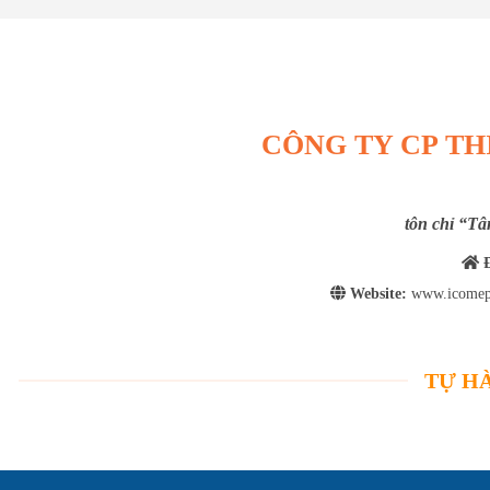
CÔNG TY CP TH
tôn chỉ “Tâ
Đ
Website:
www.icomep
TỰ HÀ