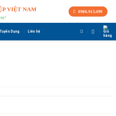
ỆP VIỆT NAM
0986.913.499
am!
Tuyển Dụng
Liên hệ