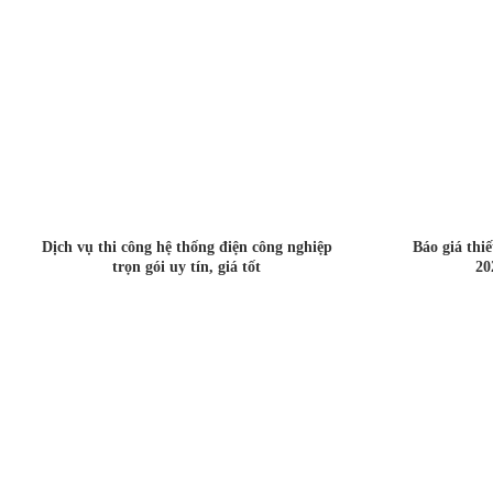
Dịch vụ thi công hệ thống điện công nghiệp
Báo giá thi
trọn gói uy tín, giá tốt
20