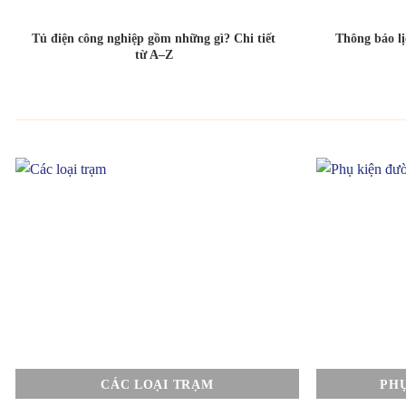
Tủ điện công nghiệp gồm những gì? Chi tiết
Thông báo l
từ A–Z
CÁC LOẠI TRẠM
PH