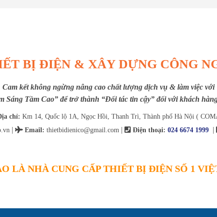
IẾT BỊ ĐIỆN & XÂY DỰNG CÔNG N
Cam kết không ngừng nâng cao chất lượng dịch vụ & làm việc với
m Sáng Tầm Cao” để trở thành “Đối tác tin cậy” đối với khách hàng 
ịa chỉ:
Km 14, Quốc lộ 1A, Ngọc Hồi, Thanh Trì, Thành phố Hà Nội ( COM
|
|
|
.vn
Email
:
thietbidienico@gmail.com
Điện thoại:
024 6674 1999
O LÀ NHÀ CUNG CẤP THIẾT BỊ ĐIỆN SỐ 1 VI