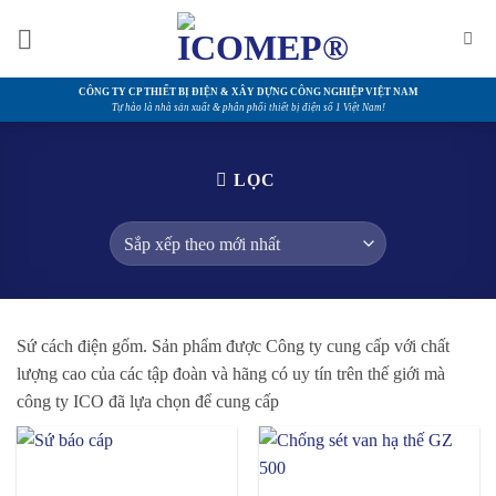
Bỏ
qua
nội
dung
CÔNG TY CP THIẾT BỊ ĐIỆN & XÂY DỰNG CÔNG NGHIỆP VIỆT NAM
Tự hào là nhà sản xuất & phân phối thiết bị điện số 1 Việt Nam!
LỌC
Sứ cách điện gốm. Sản phẩm được Công ty cung cấp với chất
lượng cao của các tập đoàn và hãng có uy tín trên thế giới mà
công ty ICO đã lựa chọn để cung cấp