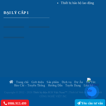
Thiết bị bảo hộ lao động
ĐẠI LÝ CẤP 1
Trang chủ
Giới thiệu
Sản phẩm
Dịch vụ
Dự Án
Tin Tức
Báo Chí – Truyền Thông
Hướng Dẫn
Tuyển Dụng
Liên hệ
Copyright © 2012 - 2026
Thiết bị điện ICO Việt Nam™
| Thiết kế Web & Vận hành bởi
CÔNG NGHỆ VIỆT JSC
Yêu cầu tư vấn
0986.913.499