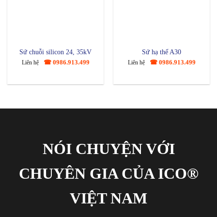
Sứ chuỗi silicon 24, 35kV
Sứ hạ thế A30
☎ 0986.913.499
☎ 0986.913.499
Liên hệ
Liên hệ
NÓI CHUYỆN VỚI
CHUYÊN GIA CỦA ICO®
VIỆT NAM