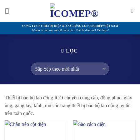
Bỏ
qua
nội
dung
CÔNG TY CP THIẾT BỊ ĐIỆN & XÂY DỰNG CÔNG NGHIỆP VIỆT NAM
Tự hào là nhà sản xuất & phân phối thiết bị điện số 1 Việt Nam!
LỌC
Thiết bị bảo hộ lao động ICO chuyên cung cấp, đồng phục, giày
ủng, găng tay, kính, mũ các trang thiết bị bảo hộ lao động uy tín
trên toàn quốc.