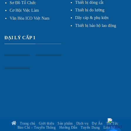
Thiết bị đóng cắt
Sơ Đồ Tổ Chức
Thiết bị đo lường
Cơ Hội Việc Làm
Dây cáp & phụ kiện
Văn Hóa ICO Việt Nam
Thiết bị bảo hộ lao động
ĐẠI LÝ CẤP 1
Trang chủ
Giới thiệu
Sản phẩm
Dịch vụ
Dự Án
Tin Tức
Báo Chí – Truyền Thông
Hướng Dẫn
Tuyển Dụng
Liên hệ