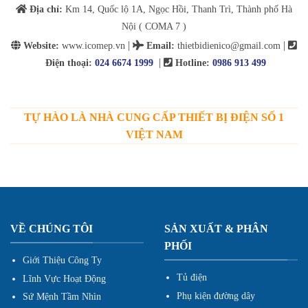
Địa chỉ:
Km 14, Quốc lộ 1A, Ngọc Hồi, Thanh Trì, Thành phố Hà
Nội ( COMA 7 )
|
|
Website:
www.icomep.vn
Email
:
thietbidienico@gmail.com
|
Điện thoại:
024 6674 1999
Hotline:
0986 913 499
TỰ HÀO LÀ NHÀ CUNG CẤP THIẾT BỊ ĐIỆN SỐ 1
VIỆT NAM
VỀ CHÚNG TÔI
SẢN XUẤT & PHÂN
PHỐI
Giới Thiệu Công Ty
Tủ điện
Lĩnh Vực Hoạt Động
Phụ kiện đường dây
Sứ Mệnh Tầm Nhìn