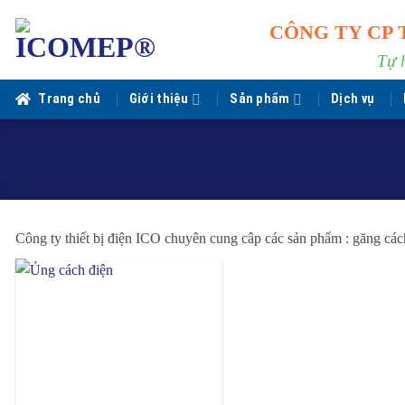
Bỏ
CÔNG TY CP 
qua
nội
Tự 
dung
Trang chủ
Giới thiệu
Sản phẩm
Dịch vụ
Công ty thiết bị điện ICO chuyên cung câp các sản phẩm : găng cách 