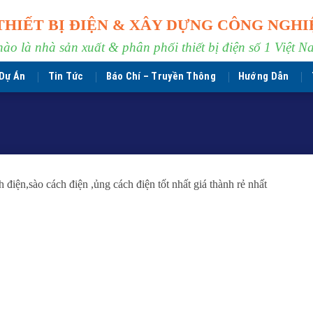
THIẾT BỊ ĐIỆN & XÂY DỰNG CÔNG NGHI
hào là nhà sản xuất & phân phối thiết bị điện số 1 Việt N
Dự Án
Tin Tức
Báo Chí – Truyền Thông
Hướng Dẫn
điện,sào cách điện ,ủng cách điện tốt nhất giá thành rẻ nhất