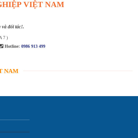
GHIỆP VIỆT NAM
và đối tác!.
A 7 )
Hotline:
0986 913 499
ỆT NAM