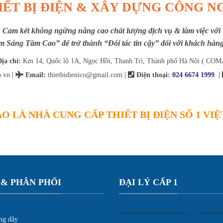
IẾT BỊ ĐIỆN & XÂY DỰNG CÔNG N
Cam kết không ngừng nâng cao chất lượng dịch vụ & làm việc với
m Sáng Tầm Cao” để trở thành “Đối tác tin cậy” đối với khách hàng 
ịa chỉ:
Km 14, Quốc lộ 1A, Ngọc Hồi, Thanh Trì, Thành phố Hà Nội ( COM
|
|
|
.vn
Email
:
thietbidienico@gmail.com
Điện thoại:
024 6674 1999
O LÀ NHÀ CUNG CẤP THIẾT BỊ ĐIỆN SỐ 1 VI
 & PHÂN PHỐI
ĐẠI LÝ CẤP 1
ng dây