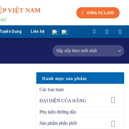
ỆP VIỆT NAM
0986.913.499
am!
Tuyển Dụng
Liên hệ
Danh mục sản phẩm
Các loại trạm
ĐẠI DIỆN CỦA HÃNG
Phụ kiện đường dây
Sản phẩm phân phối