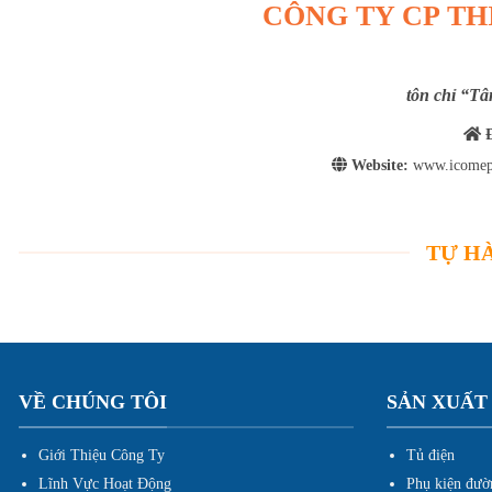
CÔNG TY CP TH
tôn chỉ “Tâ
Đ
Website:
www.icomep
TỰ HÀ
VỀ CHÚNG TÔI
SẢN XUẤT
Giới Thiệu Công Ty
Tủ điện
Lĩnh Vực Hoạt Động
Phụ kiện đườ