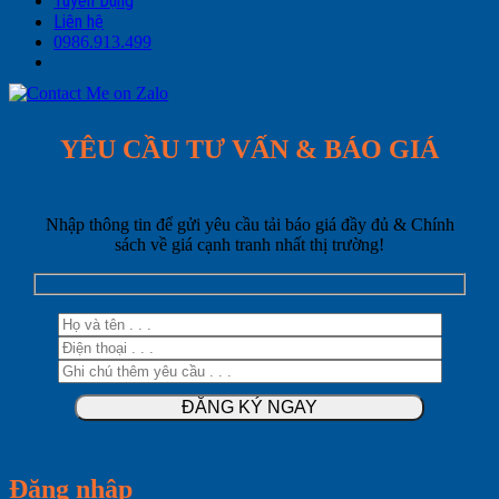
Tuyển Dụng
Liên hệ
0986.913.499
YÊU CẦU TƯ VẤN & BÁO GIÁ
Nhập thông tin để gửi yêu cầu tải báo giá đầy đủ & Chính
sách về giá cạnh tranh nhất thị trường!
Đăng nhập