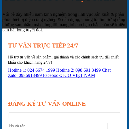
Với bề dày nhiều năm kinh nghiệm trong lĩnh vực sản xuất & phân
phối thiết bị điện công nghiệp & dân dụng, chúng tôi tin tưởng rằng
những sản phẩm mà chúng tôi mang tới cho bạn chắc chắn sẽ khiến
bạn hài lòng tuyệt đối.
TƯ VẤN TRỰC TIẾP 24/7
Hỗ trợ tư vấn về sản phẩm, giá thành và các chính sách ưu đãi chiết
khấu cho khách hàng 24/7!
Hotline 1: 024 6674 1999
Hotline 2: 098 691 3499
Chat
Zalo: 0986913499
Facebook: ICO VIỆT NAM
ĐĂNG KÝ TƯ VẤN ONLINE