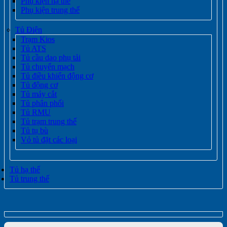
Phụ kiện hạ thế
Phụ kiện trung thế
Tủ Điện
Trạm Kios
Tủ ATS
Tủ cầu dao phụ tải
Tủ chuyển mạch
Tủ điều khiển động cơ
Tủ động cơ
Tủ máy cắt
Tủ phân phối
Tủ RMU
Tủ trạm trung thế
Tủ tụ bù
Vỏ tủ đặt các loại
Tủ hạ thế
Tủ trung thế