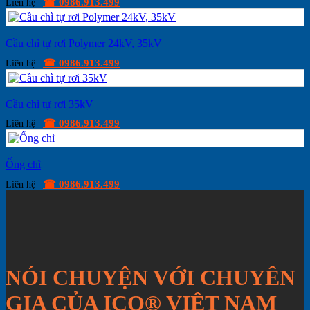
☎ 0986.913.499
Liên hệ
Cầu chì tự rơi Polymer 24kV, 35kV
☎ 0986.913.499
Liên hệ
Cầu chì tự rơi 35kV
☎ 0986.913.499
Liên hệ
Ống chì
☎ 0986.913.499
Liên hệ
NÓI CHUYỆN VỚI CHUYÊN
GIA CỦA ICO® VIỆT NAM