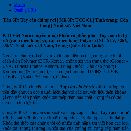
Mô tả
Đánh giá (0)
Tên SP: Tay cầu chì tự rơi | Mã SP: TCC-01 | Tình trạng: Còn
hàng | Xuất xứ: Việt Nam
ICO Việt Nam chuyên nhập khẩu và phân phối Tay cầu chì tự
rơi (cách điện bằng sứ, cách điện bằng Polymer) SI 15kV, 24kV,
35kV (Xuất sứ: Việt Nam, Trung Quốc, Hàn Quốc)
Ngoài ra chúng tôi còn sản xuất phụ kiện hạ thế, cung cấp chuỗi
cách điện Polymer (DTR-Korea), chống sét van trung thế (Cooper –
USA, Tridelta-France, Alstom, Trung Quốc), Cầu dao phụ tại
Kyungdong (Hàn Quốc), Cách điện thủy tinh U70BS, U120B,
U160B…(Xuất sứ: Ucraina, China).
Công ty ICO chuyên sản xuất
Tay cầu chì tự rơi
với số lượng lớn
trên dây chuyền dập nguội hiện đại với các nguyên liệu thép không
gỉ cho nên sản phẩm khóa đai thép đảm bảo chất lượng tốt có độ
dẻo dai chịu lực tốt.
Công ty ICO chuyên sản xuất và cung cấp các loại
Tay cầu chì tự
rơi
, bọ sắt với nhiều kích cỡ dùng cho dây đai pp và dây đai pet.
Khóa đai thép của chúng tôi có nhiều tính năng ưu việt hơn các loại
khóa đai thông thường. Khóa đai của chúng tôi cung cấp đảm bảo