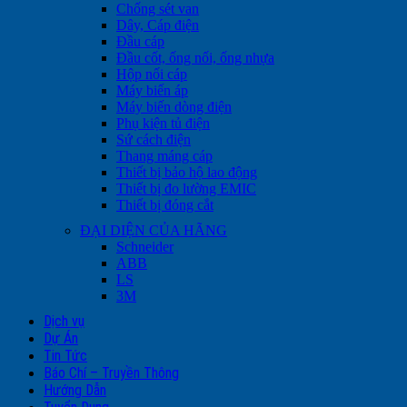
Chống sét van
Dây, Cáp điện
Đầu cáp
Đầu cốt, ống nối, ống nhựa
Hộp nối cáp
Máy biến áp
Máy biến dòng điện
Phụ kiện tủ điện
Sứ cách điện
Thang máng cáp
Thiết bị bảo hộ lao động
Thiết bị đo lường EMIC
Thiết bị đóng cắt
ĐẠI DIỆN CỦA HÃNG
Schneider
ABB
LS
3M
Dịch vụ
Dự Án
Tin Tức
Báo Chí – Truyền Thông
Hướng Dẫn