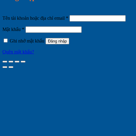
Bắt
Tên tài khoản hoặc địa chỉ email
*
buộc
Bắt
Mật khẩu
*
buộc
Ghi nhớ mật khẩu
Đăng nhập
Quên mật khẩu?