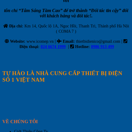
với
tôn chỉ “Tâm Sáng Tầm Cao” để trở thành “Đối tác tin cậy” đối
với khách hàng và đối tác!.
Địa chỉ:
Km 14, Quốc lộ 1A, Ngọc Hồi, Thanh Trì, Thành phố Hà Nội
( COMA 7 )
|
|
Website:
www.icomep.vn
Email
:
thietbidienico@gmail.com
|
Điện thoại:
024 6674 1999
Hotline:
0986 913 499
TỰ HÀO LÀ NHÀ CUNG CẤP THIẾT BỊ ĐIỆN
SỐ 1 VIỆT NAM
VỀ CHÚNG TÔI
Giới Thiệu Công Ty