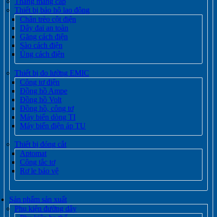
Thang máng cáp
Thiết bị bảo hộ lao động
Chân trèo cột điện
Dây đai an toàn
Găng cách điện
Sào cách điện
Ủng cách điện
Thiết bị đo lường EMIC
Công tơ điện
Đồng hồ Ampe
Đồng hồ Volt
Đồng hồ, công tơ
Máy biến dòng TI
Máy biến điện áp TU
Thiết bị đóng cắt
Aptomat
Công tắc tơ
Rơ le bảo vệ
Sản phẩm sản xuất
Phụ kiện đường dây