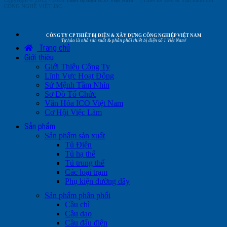
CÔNG NGHỆ VIỆT JSC
CÔNG TY CP THIẾT BỊ ĐIỆN & XÂY DỰNG CÔNG NGHIỆP VIỆT NAM
Tự hào là nhà sản xuất & phân phối thiết bị điện số 1 Việt Nam!
Trang chủ
Giới thiệu
Giới Thiệu Công Ty
Lĩnh Vực Hoạt Động
Sứ Mệnh Tầm Nhìn
Sơ Đồ Tổ Chức
Văn Hóa ICO Việt Nam
Cơ Hội Việc Làm
Sản phẩm
Sản phẩm sản xuất
Tủ Điện
Tủ hạ thế
Tủ trung thế
Các loại trạm
Phụ kiện đường dây
Sản phẩm phân phối
Cầu chì
Cầu dao
Cầu đấu điện