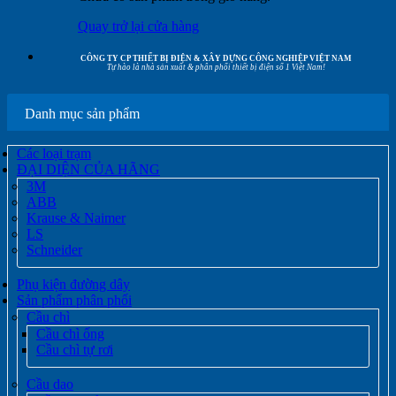
Quay trở lại cửa hàng
CÔNG TY CP THIẾT BỊ ĐIỆN & XÂY DỰNG CÔNG NGHIỆP VIỆT NAM
Tự hào là nhà sản xuất & phân phối thiết bị điện số 1 Việt Nam!
Danh mục sản phẩm
Các loại trạm
ĐẠI DIỆN CỦA HÃNG
3M
ABB
Krause & Naimer
LS
Schneider
Phụ kiện đường dây
Sản phẩm phân phối
Cầu chì
Cầu chì ống
Cầu chì tự rơi
Cầu dao