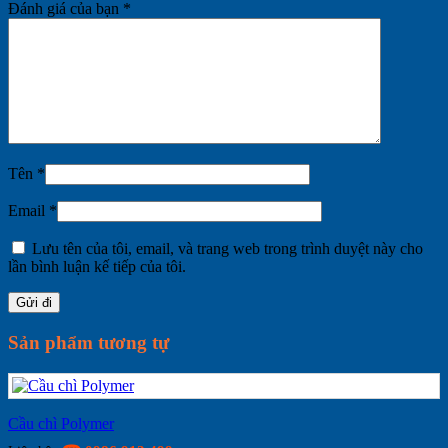
Đánh giá của bạn
*
Tên
*
Email
*
Lưu tên của tôi, email, và trang web trong trình duyệt này cho
lần bình luận kế tiếp của tôi.
Sản phẩm tương tự
Cầu chì Polymer