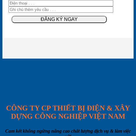
CÔNG TY CP THIẾT BỊ ĐIỆN & XÂY
DỰNG CÔNG NGHIỆP VIỆT NAM
Cam kết không ngừng nâng cao chất lượng dịch vụ & làm việc