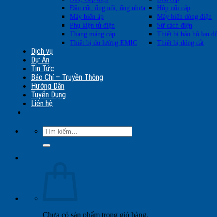
Đầu cốt, ống nối, ống nhựa
Hộp nối cáp
Máy biến áp
Máy biến dòng điện
Phụ kiện tủ điện
Sứ cách điện
Thang máng cáp
Thiết bị bảo hộ lao đ
Thiết bị đo lường EMIC
Thiết bị đóng cắt
Dịch vụ
Dự Án
Tin Tức
Báo Chí – Truyền Thông
Hướng Dẫn
Tuyển Dụng
Liên hệ
Tìm
kiếm:
Chưa có sản phẩm trong giỏ hàng.