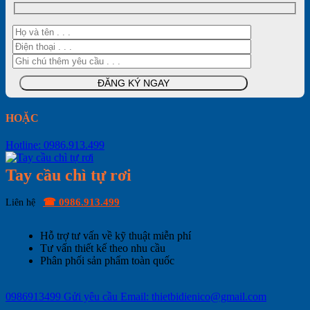
HOẶC
Hotline: 0986.913.499
Tay cầu chì tự rơi
☎ 0986.913.499
Liên hệ
Hỗ trợ tư vấn về kỹ thuật miễn phí
Tư vấn thiết kế theo nhu cầu
Phân phối sản phẩm toàn quốc
0986913499
Gửi yêu cầu
Email: thietbidienico@gmail.com