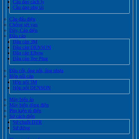
Cầu dao cách ly
Cầu dao phụ tải
Cầu đấu điện
Chống sét van
Dây, Cáp điện
Đầu cáp
Đầu cáp 3M
Đầu cáp DENSON
Đầu cáp Elbow
Đầu cáp Tee Plug
Đầu cốt, ống nối, ống nhựa
Hộp nối cáp
Hộp nối 3M
Hộp nối DENSON
Máy biến áp
Máy biến dòng điện
Phụ kiện tủ điện
Sứ cách điện
Sứ chuỗi DTR
Sứ đứng