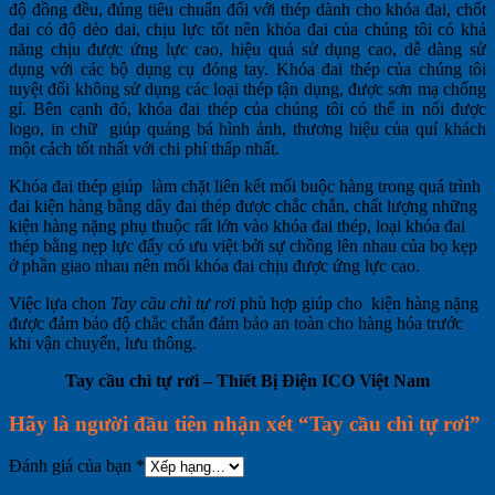
độ đồng đều, đúng tiêu chuẩn đối với thép dành cho khóa đai, chốt
đai có độ dẻo dai, chịu lực tốt nên khóa đai của chúng tôi có khả
năng chịu được ứng lực cao, hiệu quả sử dụng cao, dễ dàng sử
dụng với các bộ dụng cụ đóng tay. Khóa đai thép của chúng tôi
tuyệt đối không sử dụng các loại thép tận dụng, được sơn mạ chống
gỉ. Bên cạnh đó, khóa đai thép của chúng tôi có thể in nổi được
logo, in chữ giúp quảng bá hình ảnh, thương hiệu của quí khách
một cách tốt nhất với chi phí thấp nhất.
Khóa đai thép giúp làm chặt liên kết mối buộc hàng trong quá trình
đai kiện hàng bằng dây đai thép được chắc chắn, chất lượng những
kiện hàng nặng phụ thuộc rất lớn vào khóa đai thép, loại khóa đai
thép bằng nẹp lực đẩy có ưu việt bởi sự chồng lên nhau của bọ kẹp
ở phần giao nhau nên mối khóa đai chịu được ứng lực cao.
Việc lựa chọn
Tay cầu chì tự rơi
phù hợp giúp cho kiện hàng nặng
được đảm bảo độ chắc chắn đảm bảo an toàn cho hàng hóa trước
khi vận chuyển, lưu thông.
Tay cầu chì tự rơi – Thiết Bị Điện ICO Việt Nam
Hãy là người đầu tiên nhận xét “Tay cầu chì tự rơi”
Đánh giá của bạn
*