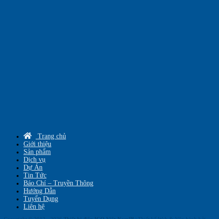
Trang chủ
Giới thiệu
Sản phẩm
Dịch vụ
Dự Án
Tin Tức
Báo Chí – Truyền Thông
Hướng Dẫn
Tuyển Dụng
Liên hệ
Copyright © 2012 - 2026
Thiết bị điện ICO Việt Nam™
| Thiết kế Web & Vận hành bởi