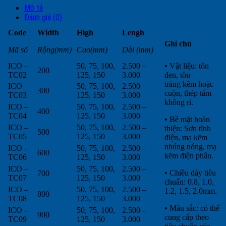
Mô tả
Đánh giá (0)
Code
Width
High
Lengh
Ghi chú
Mã
số
Rộng(mm)
Cao(mm)
Dài
(mm)
ICO –
50, 75, 100,
2.500 –
•
Vật liệu: tôn
200
TC02
125, 150
3.000
đen, tôn
tráng kẽm hoặc
ICO –
50, 75, 100,
2.500 –
300
cuộn, thép tấm
TC03
125, 150
3.000
không rỉ.
ICO –
50, 75, 100,
2.500 –
400
TC04
125, 150
3.000
•
Bề mặt hoàn
ICO –
50, 75, 100,
2.500 –
thiện: Sơn tĩnh
500
TC05
125, 150
3.000
điện, mạ kẽm
nhúng nóng, mạ
ICO –
50, 75, 100,
2.500 –
600
kẽm điện phân.
TC06
125, 150
3.000
ICO –
50, 75, 100,
2.500 –
•
Chiều dày tiêu
700
TC07
125, 150
3.000
chuẩn: 0.8, 1.0,
ICO –
50, 75, 100,
2.500 –
1.2, 1.5, 2.0mm.
800
TC08
125, 150
3.000
•
Màu sắc: có thể
ICO –
50, 75, 100,
2.500 –
900
cung cấp theo
TC09
125, 150
3.000