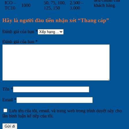
tiêu chuẩn của
ICO –
50, 75, 100,
2.500 –
1000
khách hàng.
TC10
125, 150
3.000
Hãy là người đầu tiên nhận xét “Thang cáp”
Đánh giá của bạn
*
Đánh giá của bạn
*
Tên
*
Email
*
Lưu tên của tôi, email, và trang web trong trình duyệt này cho
lần bình luận kế tiếp của tôi.