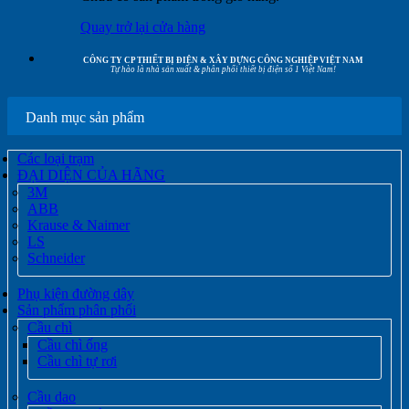
Quay trở lại cửa hàng
CÔNG TY CP THIẾT BỊ ĐIỆN & XÂY DỰNG CÔNG NGHIỆP VIỆT NAM
Tự hào là nhà sản xuất & phân phối thiết bị điện số 1 Việt Nam!
Danh mục sản phẩm
Các loại trạm
ĐẠI DIỆN CỦA HÃNG
3M
ABB
Krause & Naimer
LS
Schneider
Phụ kiện đường dây
Sản phẩm phân phối
Cầu chì
Cầu chì ống
Cầu chì tự rơi
Cầu dao