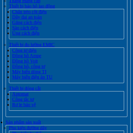
Thang máng cáp
Thiết bị bảo hộ lao động
Chân trèo cột điện
Dây đai an toàn
Găng cách điện
Sào cách điện
Ủng cách điện
Thiết bị đo lường EMIC
Công tơ điện
Đồng hồ Ampe
Đồng hồ Volt
Đồng hồ, công tơ
Máy biến dòng TI
Máy biến điện áp TU
Thiết bị đóng cắt
Aptomat
Công tắc tơ
Rơ le bảo vệ
Sản phẩm sản xuất
Phụ kiện đường dây