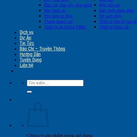
Đầu cốt, ống nối, ống nhựa
Hộp nối cáp
Máy biến áp
Máy biến dòng điện
Phụ kiện tủ điện
Sứ cách điện
Thang máng cáp
Thiết bị bảo hộ lao đ
Thiết bị đo lường EMIC
Thiết bị đóng cắt
Dịch vụ
Dự Án
Tin Tức
Báo Chí – Truyền Thông
Hướng Dẫn
Tuyển Dụng
Liên hệ
Tìm
kiếm:
Chưa có sản phẩm trong giỏ hàng.