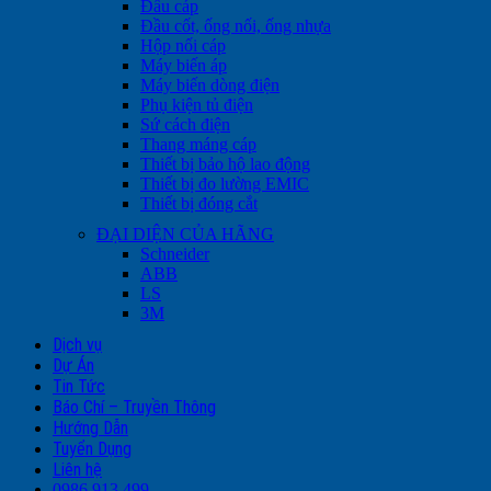
Đầu cáp
Đầu cốt, ống nối, ống nhựa
Hộp nối cáp
Máy biến áp
Máy biến dòng điện
Phụ kiện tủ điện
Sứ cách điện
Thang máng cáp
Thiết bị bảo hộ lao động
Thiết bị đo lường EMIC
Thiết bị đóng cắt
ĐẠI DIỆN CỦA HÃNG
Schneider
ABB
LS
3M
Dịch vụ
Dự Án
Tin Tức
Báo Chí – Truyền Thông
Hướng Dẫn
Tuyển Dụng
Liên hệ
0986.913.499