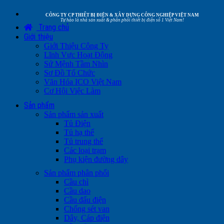
CÔNG TY CP THIẾT BỊ ĐIỆN & XÂY DỰNG CÔNG NGHIỆP VIỆT NAM
Tự hào là nhà sản xuất & phân phối thiết bị điện số 1 Việt Nam!
Trang chủ
Giới thiệu
Giới Thiệu Công Ty
Lĩnh Vực Hoạt Động
Sứ Mệnh Tầm Nhìn
Sơ Đồ Tổ Chức
Văn Hóa ICO Việt Nam
Cơ Hội Việc Làm
Sản phẩm
Sản phẩm sản xuất
Tủ Điện
Tủ hạ thế
Tủ trung thế
Các loại trạm
Phụ kiện đường dây
Sản phẩm phân phối
Cầu chì
Cầu dao
Cầu đấu điện
Chống sét van
Dây, Cáp điện