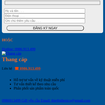
HOẶC
Hotline: 0986.913.499
Thang cáp
☎ 0986.913.499
Liên hệ
Hỗ trợ tư vấn về kỹ thuật miễn phí
Tư vấn thiết kế theo nhu cầu
Phân phối sản phẩm toàn quốc
0986913499
Gửi yêu cầu
Email: thietbidienico@gmail.com