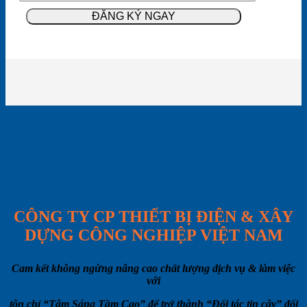
CÔNG TY CP THIẾT BỊ ĐIỆN & XÂY
DỰNG CÔNG NGHIỆP VIỆT NAM
Cam kết không ngừng nâng cao chất lượng dịch vụ & làm việc
với
tôn chỉ “Tâm Sáng Tầm Cao” để trở thành “Đối tác tin cậy” đối