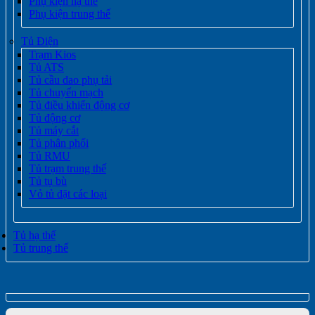
Phụ kiện hạ thế
Phụ kiện trung thế
Tủ Điện
Trạm Kios
Tủ ATS
Tủ cầu dao phụ tải
Tủ chuyển mạch
Tủ điều khiển động cơ
Tủ động cơ
Tủ máy cắt
Tủ phân phối
Tủ RMU
Tủ trạm trung thế
Tủ tụ bù
Vỏ tủ đặt các loại
Tủ hạ thế
Tủ trung thế