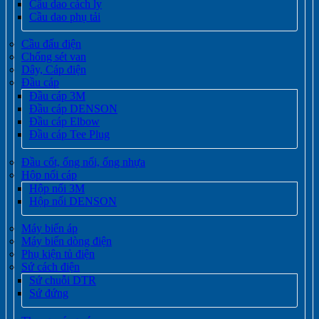
Cầu dao cách ly
Cầu dao phụ tải
Cầu đấu điện
Chống sét van
Dây, Cáp điện
Đầu cáp
Đầu cáp 3M
Đầu cáp DENSON
Đầu cáp Elbow
Đầu cáp Tee Plug
Đầu cốt, ống nối, ống nhựa
Hộp nối cáp
Hộp nối 3M
Hộp nối DENSON
Máy biến áp
Máy biến dòng điện
Phụ kiện tủ điện
Sứ cách điện
Sứ chuỗi DTR
Sứ đứng