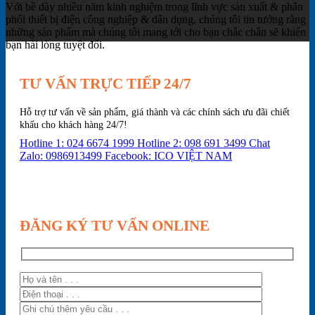
Với bề dày nhiều năm kinh nghiệm trong lĩnh vực sản xuất & phân
phối thiết bị điện công nghiệp & dân dụng, chúng tôi tin tưởng rằng
những sản phẩm mà chúng tôi mang tới cho bạn chắc chắn sẽ khiến
bạn hài lòng tuyệt đối.
TƯ VẤN TRỰC TIẾP 24/7
Hỗ trợ tư vấn về sản phẩm, giá thành và các chính sách ưu đãi chiết
khấu cho khách hàng 24/7!
Hotline 1: 024 6674 1999
Hotline 2: 098 691 3499
Chat
Zalo: 0986913499
Facebook: ICO VIỆT NAM
ĐĂNG KÝ TƯ VẤN ONLINE