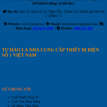
với khách hàng và đối tác!.
Địa chỉ:
Km 14, Quốc lộ 1A, Ngọc Hồi, Thanh Trì, Thành phố Hà Nội
( COMA 7 )
|
|
Website:
www.icomep.vn
Email
:
thietbidienico@gmail.com
|
Điện thoại:
024 6674 1999
Hotline:
0986 913 499
TỰ HÀO LÀ NHÀ CUNG CẤP THIẾT BỊ ĐIỆN
SỐ 1 VIỆT NAM
VỀ CHÚNG TÔI
Giới Thiệu Công Ty
Lĩnh Vực Hoạt Động
Sứ Mệnh Tầm Nhìn