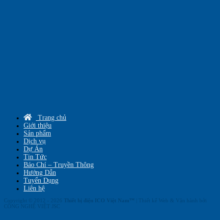
Trang chủ
Giới thiệu
Sản phẩm
Dịch vụ
Dự Án
Tin Tức
Báo Chí – Truyền Thông
Hướng Dẫn
Tuyển Dụng
Liên hệ
Copyright © 2012 - 2026
Thiết bị điện ICO Việt Nam™
| Thiết kế Web & Vận hành bởi
CÔNG NGHỆ VIỆT JSC