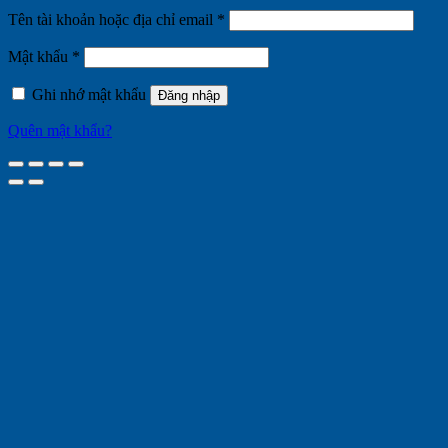
Bắt
Tên tài khoản hoặc địa chỉ email
*
buộc
Bắt
Mật khẩu
*
buộc
Ghi nhớ mật khẩu
Đăng nhập
Quên mật khẩu?