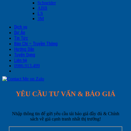
Schneider
ABB
LS
3M
Dịch vụ
Dự Án
Tin Tức
Báo Chí – Truyền Thông
Hướng Dẫn
Tuyển Dụng
Liên hệ
0986.913.499
YÊU CẦU TƯ VẤN & BÁO GIÁ
Nhập thông tin để gửi yêu cầu tải báo giá đầy đủ & Chính
sách về giá cạnh tranh nhất thị trường!