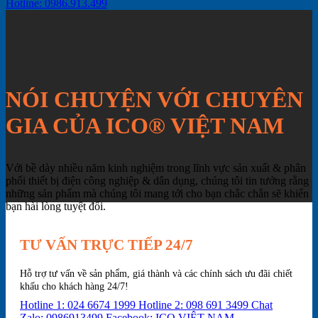
Hotline: 0986.913.499
NÓI CHUYỆN VỚI CHUYÊN
GIA CỦA ICO® VIỆT NAM
Với bề dày nhiều năm kinh nghiệm trong lĩnh vực sản xuất & phân
phối thiết bị điện công nghiệp & dân dụng, chúng tôi tin tưởng rằng
những sản phẩm mà chúng tôi mang tới cho bạn chắc chắn sẽ khiến
bạn hài lòng tuyệt đối.
TƯ VẤN TRỰC TIẾP 24/7
Hỗ trợ tư vấn về sản phẩm, giá thành và các chính sách ưu đãi chiết
khấu cho khách hàng 24/7!
Hotline 1: 024 6674 1999
Hotline 2: 098 691 3499
Chat
Zalo: 0986913499
Facebook: ICO VIỆT NAM