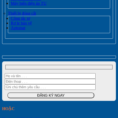
Máy biến điện áp TU
Thiết bị đóng cắt
Công tắc tơ
Rơ le bảo vệ
Aptomat
HOẶC