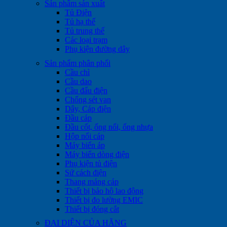
Sản phẩm sản xuất
Tủ Điện
Tủ hạ thế
Tủ trung thế
Các loại trạm
Phụ kiện đường dây
Sản phẩm phân phối
Cầu chì
Cầu dao
Cầu đấu điện
Chống sét van
Dây, Cáp điện
Đầu cáp
Đầu cốt, ống nối, ống nhựa
Hộp nối cáp
Máy biến áp
Máy biến dòng điện
Phụ kiện tủ điện
Sứ cách điện
Thang máng cáp
Thiết bị bảo hộ lao động
Thiết bị đo lường EMIC
Thiết bị đóng cắt
ĐẠI DIỆN CỦA HÃNG