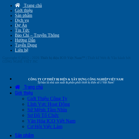
Trang chủ
Giới thiệu
Sản phẩm
Dịch vụ
Dự Án
Tin Tức
Báo Chí – Truyền Thông
Hướng Dẫn
Tuyển Dụng
Liên hệ
Copyright © 2012 - 2026
Thiết bị điện ICO Việt Nam™
| Thiết kế Web & Vận hành bởi
CÔNG NGHỆ VIỆT JSC
CÔNG TY CP THIẾT BỊ ĐIỆN & XÂY DỰNG CÔNG NGHIỆP VIỆT NAM
Tự hào là nhà sản xuất & phân phối thiết bị điện số 1 Việt Nam!
Trang chủ
Giới thiệu
Giới Thiệu Công Ty
Lĩnh Vực Hoạt Động
Sứ Mệnh Tầm Nhìn
Sơ Đồ Tổ Chức
Văn Hóa ICO Việt Nam
Cơ Hội Việc Làm
Sản phẩm