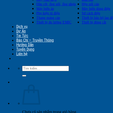
Đầu cốt, ống nối, ống nhựa
Hộp nối cáp
Máy biến áp
Máy biến dòng điện
Phụ kiện tủ điện
Sứ cách điện
Thang máng cáp
Thiết bị bảo hộ lao đ
Thiết bị đo lường EMIC
Thiết bị đóng cắt
Dịch vụ
Dự Án
Tin Tức
Báo Chí – Truyền Thông
Hướng Dẫn
Tuyển Dụng
Liên hệ
Tìm
kiếm:
Chưa có sản phẩm trong giỏ hàng.