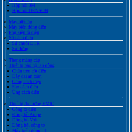
Hộp nối 3M
Hộp nối DENSON
Máy biến áp
Máy biến dòng điện
Phụ kiện tủ điện
Sứ cách điện
Sứ chuỗi DTR
Sứ đứng
Thang máng cáp
Thiết bị bảo hộ lao động
Chân trèo cột điện
Dây đai an toàn
Găng cách điện
Sào cách điện
Ủng cách điện
Thiết bị đo lường EMIC
Công tơ điện
Đồng hồ Ampe
Đồng hồ Volt
Đồng hồ, công tơ
Máy biến dòng TI