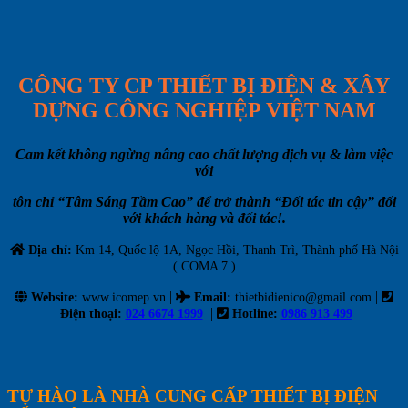
CÔNG TY CP THIẾT BỊ ĐIỆN & XÂY
DỰNG CÔNG NGHIỆP VIỆT NAM
Cam kết không ngừng nâng cao chất lượng dịch vụ & làm việc
với
tôn chỉ “Tâm Sáng Tầm Cao” để trở thành “Đối tác tin cậy” đối
với khách hàng và đối tác!.
Địa chỉ:
Km 14, Quốc lộ 1A, Ngọc Hồi, Thanh Trì, Thành phố Hà Nội
( COMA 7 )
|
|
Website:
www.icomep.vn
Email
:
thietbidienico@gmail.com
|
Điện thoại:
024 6674 1999
Hotline:
0986 913 499
TỰ HÀO LÀ NHÀ CUNG CẤP THIẾT BỊ ĐIỆN