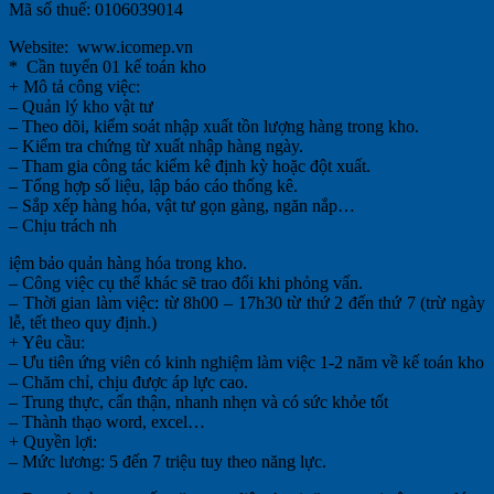
Mã số thuế: 0106039014
Website: www.icomep.vn
* Cần tuyển 01 kế toán kho
+ Mô tả công việc:
– Quản lý kho vật tư
– Theo dõi, kiểm soát nhập xuất tồn lượng hàng trong kho.
– Kiểm tra chứng từ xuất nhập hàng ngày.
– Tham gia công tác kiểm kê định kỳ hoặc đột xuất.
– Tổng hợp số liệu, lập báo cáo thống kê.
– Sắp xếp hàng hóa, vật tư gọn gàng, ngăn nắp…
– Chịu trách nh
iệm bảo quản hàng hóa trong kho.
– Công việc cụ thể khác sẽ trao đổi khi phỏng vấn.
– Thời gian làm việc: từ 8h00 – 17h30 từ thứ 2 đến thứ 7 (trừ ngày
lễ, tết theo quy định.)
+ Yêu cầu:
– Ưu tiên ứng viên có kinh nghiệm làm việc 1-2 năm về kế toán kho
– Chăm chỉ, chịu được áp lực cao.
– Trung thực, cẩn thận, nhanh nhẹn và có sức khỏe tốt
– Thành thạo word, excel…
+ Quyền lợi:
– Mức lương: 5 đến 7 triệu tuy theo năng lực.