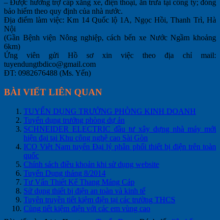
– Được hưởng trợ cấp xăng xe, điện thoại, ăn trưa tại công ty; đóng
bảo hiểm theo quy định của nhà nước.
Địa điểm làm việc: Km 14 Quốc lộ 1A, Ngọc Hồi, Thanh Trì, Hà
Nội
(Gần Bệnh viện Nông nghiệp, cách bến xe Nước Ngầm khoảng
6km)
Ứng viên gửi Hồ sơ xin việc theo địa chỉ mail:
tuyendungtbdico@gmail.com
ĐT: 0982676488 (Ms. Yến)
BÀI VIẾT LIÊN QUAN
TUYỂN DỤNG TRƯỞNG PHÒNG KINH DOANH
Tuyển dụng trưởng phòng dự án
SCHNEIDER ELECTRIC đầu tư xây dựng nhà máy mới
hiện đại tại Khu công nghệ cao Sài Gòn
ICO Việt Nam tuyển Đại lý phân phối thiết bị điện trên toàn
quốc
Chính sách điều khoản khi sử dụng website
Tuyển Dụng tháng 8/2014
Tư Vấn Thiết Kế Thang Máng Cáp
Sử dụng thiết bị điện an toàn và kinh tế
Tuyên truyền tiết kiệm điện tại các trường THCS
Cùng tiết kiệm điện với các em vùng cao