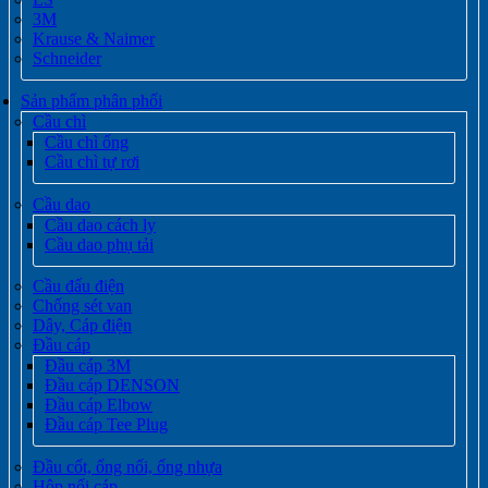
3M
Krause & Naimer
Schneider
Sản phẩm phân phối
Cầu chì
Cầu chì ống
Cầu chì tự rơi
Cầu dao
Cầu dao cách ly
Cầu dao phụ tải
Cầu đấu điện
Chống sét van
Dây, Cáp điện
Đầu cáp
Đầu cáp 3M
Đầu cáp DENSON
Đầu cáp Elbow
Đầu cáp Tee Plug
Đầu cốt, ống nối, ống nhựa
Hộp nối cáp