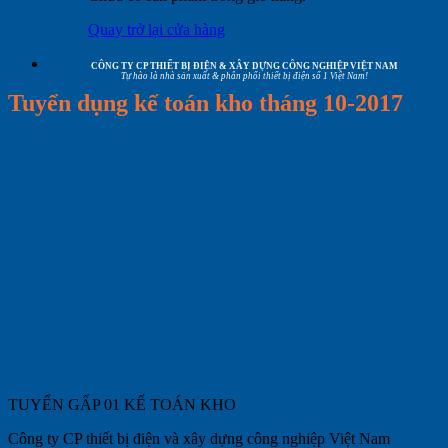
Quay trở lại cửa hàng
CÔNG TY CP THIẾT BỊ ĐIỆN & XÂY DỰNG CÔNG NGHIỆP VIỆT NAM
Tự hào là nhà sản xuất & phân phối thiết bị điện số 1 Việt Nam!
Tuyển dụng kế toán kho tháng 10-2017
TUYỂN GẤP 01 KẾ TOÁN KHO
Công ty CP thiết bị điện và xây dựng công nghiệp Việt Nam