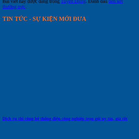
Bài viết này được đăng trong
Tuyển Dụng
. Đánh dấu
liên kết
thường trực
.
TIN TỨC - SỰ KIỆN MỚI ĐƯA
Dịch vụ thi công hệ thống điện công nghiệp trọn gói uy tín, giá tốt