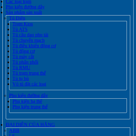
Các loại trạm
Phụ kiện đường dây
Sản phẩm sản xuất
Tủ Điện
Trạm Kios
Tủ ATS
Tủ cầu dao phụ tải
Tủ chuyển mạch
Tủ điều khiển động cơ
Tủ động cơ
Tủ máy cắt
Tủ phân phối
Tủ RMU
Tủ trạm trung thế
Tủ tụ bù
Vỏ tủ đặt các loại
Phụ kiện đường dây
Phụ kiện hạ thế
Phụ kiện trung thế
ĐẠI DIỆN CỦA HÃNG
ABB
LS