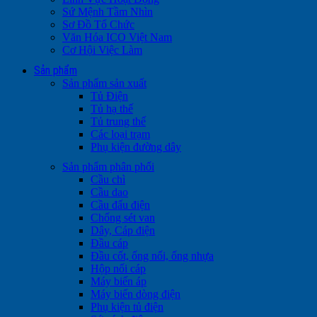
Sứ Mệnh Tầm Nhìn
Sơ Đồ Tổ Chức
Văn Hóa ICO Việt Nam
Cơ Hội Việc Làm
Sản phẩm
Sản phẩm sản xuất
Tủ Điện
Tủ hạ thế
Tủ trung thế
Các loại trạm
Phụ kiện đường dây
Sản phẩm phân phối
Cầu chì
Cầu dao
Cầu đấu điện
Chống sét van
Dây, Cáp điện
Đầu cáp
Đầu cốt, ống nối, ống nhựa
Hộp nối cáp
Máy biến áp
Máy biến dòng điện
Phụ kiện tủ điện