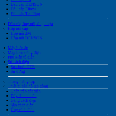
Đầu cáp DENSON
Đầu cáp Elbow
Đầu cáp Tee Plug
Đầu cốt, ống nối, ống nhựa
Hộp nối cáp
Hộp nối 3M
Hộp nối DENSON
Máy biến áp
Máy biến dòng điện
Phụ kiện tủ điện
Sứ cách điện
Sứ chuỗi DTR
Sứ đứng
Thang máng cáp
Thiết bị bảo hộ lao động
Chân trèo cột điện
Dây đai an toàn
Găng cách điện
Sào cách điện
Ủng cách điện