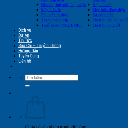
Đầu cốt, ống nối, ống nhựa
Hộp nối cáp
Máy biến áp
Máy biến dòng điện
Phụ kiện tủ điện
Sứ cách điện
Thang máng cáp
Thiết bị bảo hộ lao đ
Thiết bị đo lường EMIC
Thiết bị đóng cắt
Dịch vụ
Dự Án
Tin Tức
Báo Chí – Truyền Thông
Hướng Dẫn
Tuyển Dụng
Liên hệ
Tìm
kiếm:
Chưa có sản phẩm trong giỏ hàng.