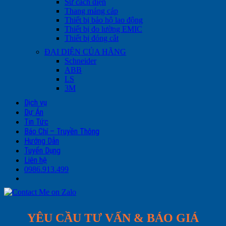
Sứ cách điện
Thang máng cáp
Thiết bị bảo hộ lao động
Thiết bị đo lường EMIC
Thiết bị đóng cắt
ĐẠI DIỆN CỦA HÃNG
Schneider
ABB
LS
3M
Dịch vụ
Dự Án
Tin Tức
Báo Chí – Truyền Thông
Hướng Dẫn
Tuyển Dụng
Liên hệ
0986.913.499
YÊU CẦU TƯ VẤN & BÁO GIÁ