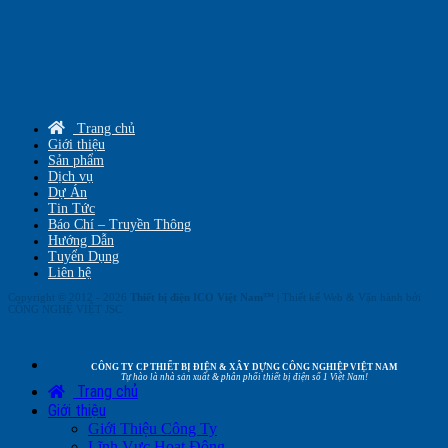
Trang chủ
Giới thiệu
Sản phẩm
Dịch vụ
Dự Án
Tin Tức
Báo Chí – Truyền Thông
Hướng Dẫn
Tuyển Dụng
Liên hệ
Copyright © 2012 - 2026
Thiết bị điện ICO Việt Nam™
| Thiết kế Web & Vận hành bởi
CÔNG NGHỆ VIỆT JSC
CÔNG TY CP THIẾT BỊ ĐIỆN & XÂY DỰNG CÔNG NGHIỆP VIỆT NAM
Tự hào là nhà sản xuất & phân phối thiết bị điện số 1 Việt Nam!
Trang chủ
Giới thiệu
Giới Thiệu Công Ty
Lĩnh Vực Hoạt Động