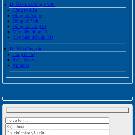
Thiết bị đo lường EMIC
Công tơ điện
Đồng hồ Ampe
Đồng hồ Volt
Đồng hồ, công tơ
Máy biến dòng TI
Máy biến điện áp TU
Thiết bị đóng cắt
Công tắc tơ
Rơ le bảo vệ
Aptomat