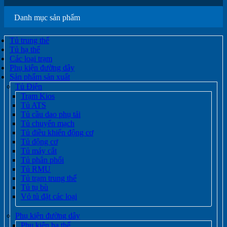
Danh mục sản phẩm
Tủ trung thế
Tủ hạ thế
Các loại trạm
Phụ kiện đường dây
Sản phẩm sản xuất
Tủ Điện
Trạm Kios
Tủ ATS
Tủ cầu dao phụ tải
Tủ chuyển mạch
Tủ điều khiển động cơ
Tủ động cơ
Tủ máy cắt
Tủ phân phối
Tủ RMU
Tủ trạm trung thế
Tủ tụ bù
Vỏ tủ đặt các loại
Phụ kiện đường dây
Phụ kiện hạ thế