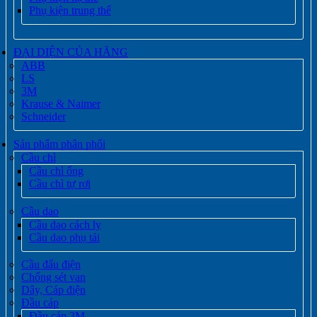
Phụ kiện trung thế
ĐẠI DIỆN CỦA HÃNG
ABB
LS
3M
Krause & Naimer
Schneider
Sản phẩm phân phối
Cầu chì
Cầu chì ống
Cầu chì tự rơi
Cầu dao
Cầu dao cách ly
Cầu dao phụ tải
Cầu đấu điện
Chống sét van
Dây, Cáp điện
Đầu cáp
Đầu cáp 3M