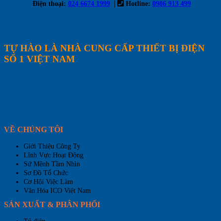
|
Điện thoại:
024 6674 1999
Hotline:
0986 913 499
TỰ HÀO LÀ NHÀ CUNG CẤP THIẾT BỊ ĐIỆN
SỐ 1 VIỆT NAM
VỀ CHÚNG TÔI
Giới Thiệu Công Ty
Lĩnh Vực Hoạt Động
Sứ Mệnh Tầm Nhìn
Sơ Đồ Tổ Chức
Cơ Hội Việc Làm
Văn Hóa ICO Việt Nam
SẢN XUẤT & PHÂN PHỐI