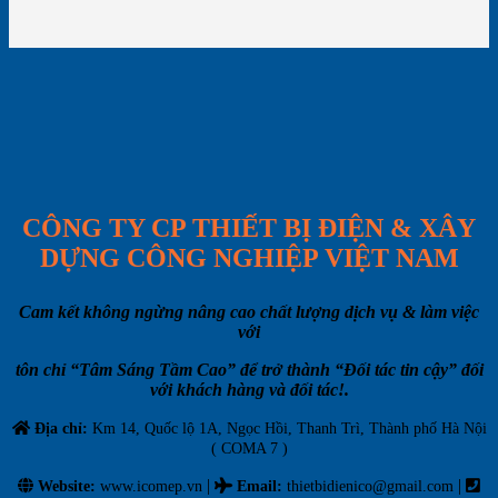
CÔNG TY CP THIẾT BỊ ĐIỆN & XÂY
DỰNG CÔNG NGHIỆP VIỆT NAM
Cam kết không ngừng nâng cao chất lượng dịch vụ & làm việc
với
tôn chỉ “Tâm Sáng Tầm Cao” để trở thành “Đối tác tin cậy” đối
với khách hàng và đối tác!.
Địa chỉ:
Km 14, Quốc lộ 1A, Ngọc Hồi, Thanh Trì, Thành phố Hà Nội
( COMA 7 )
|
|
Website:
www.icomep.vn
Email
:
thietbidienico@gmail.com