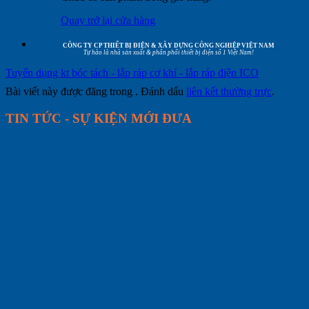
Quay trở lại cửa hàng
CÔNG TY CP THIẾT BỊ ĐIỆN & XÂY DỰNG CÔNG NGHIỆP VIỆT NAM
Tự hào là nhà sản xuất & phân phối thiết bị điện số 1 Việt Nam!
Tuyến dụng kt bóc tách - lắp ráp cơ khí - lắp ráp điện ICO
Bài viết này được đăng trong . Đánh dấu
liên kết thường trực
.
TIN TỨC - SỰ KIỆN MỚI ĐƯA