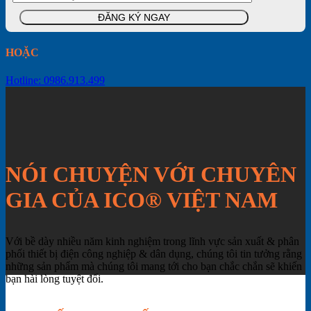
HOẶC
Hotline: 0986.913.499
NÓI CHUYỆN VỚI CHUYÊN
GIA CỦA ICO® VIỆT NAM
Với bề dày nhiều năm kinh nghiệm trong lĩnh vực sản xuất & phân
phối thiết bị điện công nghiệp & dân dụng, chúng tôi tin tưởng rằng
những sản phẩm mà chúng tôi mang tới cho bạn chắc chắn sẽ khiến
bạn hài lòng tuyệt đối.