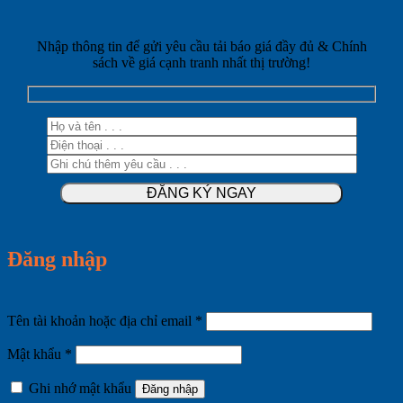
Nhập thông tin để gửi yêu cầu tải báo giá đầy đủ & Chính
sách về giá cạnh tranh nhất thị trường!
Đăng nhập
Bắt
Tên tài khoản hoặc địa chỉ email
*
buộc
Bắt
Mật khẩu
*
buộc
Ghi nhớ mật khẩu
Đăng nhập