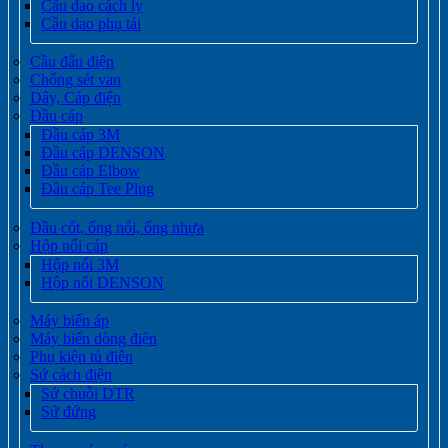
Cầu dao cách ly
Cầu dao phụ tải
Cầu đấu điện
Chống sét van
Dây, Cáp điện
Đầu cáp
Đầu cáp 3M
Đầu cáp DENSON
Đầu cáp Elbow
Đầu cáp Tee Plug
Đầu cốt, ống nối, ống nhựa
Hộp nối cáp
Hộp nối 3M
Hộp nối DENSON
Máy biến áp
Máy biến dòng điện
Phụ kiện tủ điện
Sứ cách điện
Sứ chuỗi DTR
Sứ đứng