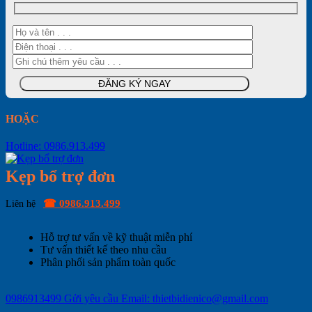
HOẶC
Hotline: 0986.913.499
Kẹp bổ trợ đơn
☎ 0986.913.499
Liên hệ
Hỗ trợ tư vấn về kỹ thuật miễn phí
Tư vấn thiết kế theo nhu cầu
Phân phối sản phẩm toàn quốc
0986913499
Gửi yêu cầu
Email: thietbidienico@gmail.com