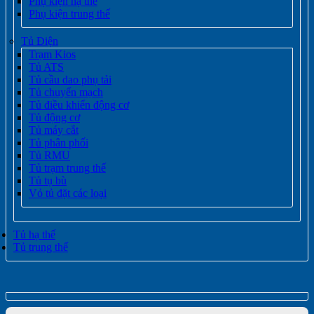
Phụ kiện hạ thế
Phụ kiện trung thế
Tủ Điện
Trạm Kios
Tủ ATS
Tủ cầu dao phụ tải
Tủ chuyển mạch
Tủ điều khiển động cơ
Tủ động cơ
Tủ máy cắt
Tủ phân phối
Tủ RMU
Tủ trạm trung thế
Tủ tụ bù
Vỏ tủ đặt các loại
Tủ hạ thế
Tủ trung thế