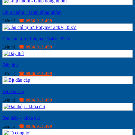
Ghip nhôm – Ghíp đồng nhôm
☎ 0986.913.499
Liên hệ
Cầu chì tự rơi Polymer 24kV, 35kV
☎ 0986.913.499
Liên hệ
Dây thít
☎ 0986.913.499
Liên hệ
Bịt đầu cáp
☎ 0986.913.499
Liên hệ
Đai thép – khóa đai
☎ 0986.913.499
Liên hệ