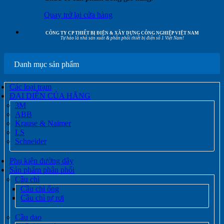
Quay trở lại cửa hàng
CÔNG TY CP THIẾT BỊ ĐIỆN & XÂY DỰNG CÔNG NGHIỆP VIỆT NAM
Tự hào là nhà sản xuất & phân phối thiết bị điện số 1 Việt Nam!
Danh mục sản phẩm
Các loại trạm
ĐẠI DIỆN CỦA HÃNG
3M
ABB
Krause & Naimer
LS
Schneider
Phụ kiện đường dây
Sản phẩm phân phối
Cầu chì
Cầu chì ống
Cầu chì tự rơi
Cầu dao