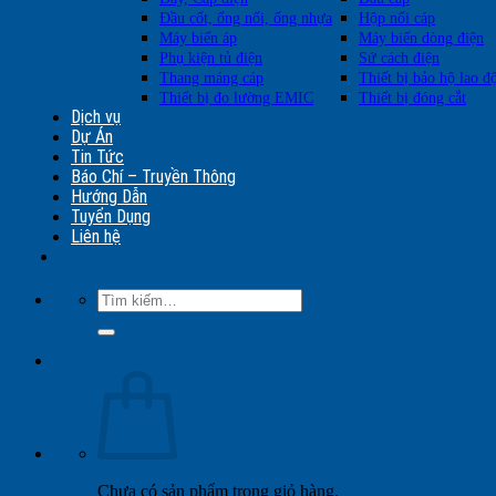
Đầu cốt, ống nối, ống nhựa
Hộp nối cáp
Máy biến áp
Máy biến dòng điện
Phụ kiện tủ điện
Sứ cách điện
Thang máng cáp
Thiết bị bảo hộ lao đ
Thiết bị đo lường EMIC
Thiết bị đóng cắt
Dịch vụ
Dự Án
Tin Tức
Báo Chí – Truyền Thông
Hướng Dẫn
Tuyển Dụng
Liên hệ
Tìm
kiếm:
Chưa có sản phẩm trong giỏ hàng.