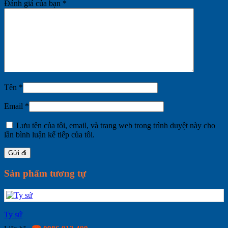
Đánh giá của bạn
*
Tên
*
Email
*
Lưu tên của tôi, email, và trang web trong trình duyệt này cho
lần bình luận kế tiếp của tôi.
Sản phẩm tương tự
Ty sứ