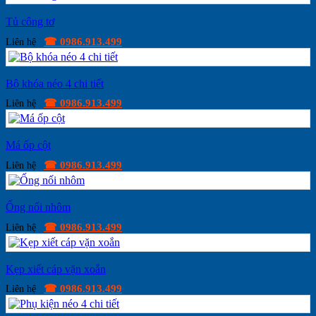
Tủ công tơ
☎ 0986.913.499
Liên hệ
Bộ khóa néo 4 chi tiết
☎ 0986.913.499
Liên hệ
Má ốp cột
☎ 0986.913.499
Liên hệ
Ống nối nhôm
☎ 0986.913.499
Liên hệ
Kẹp xiết cáp vặn xoắn
☎ 0986.913.499
Liên hệ