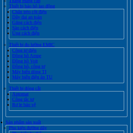
Thang máng cáp
Thiết bị bảo hộ lao động
Chân trèo cột điện
Dây đai an toàn
Găng cách điện
Sào cách điện
Ủng cách điện
Thiết bị đo lường EMIC
Công tơ điện
Đồng hồ Ampe
Đồng hồ Volt
Đồng hồ, công tơ
Máy biến dòng TI
Máy biến điện áp TU
Thiết bị đóng cắt
Aptomat
Công tắc tơ
Rơ le bảo vệ
Sản phẩm sản xuất
Phụ kiện đường dây