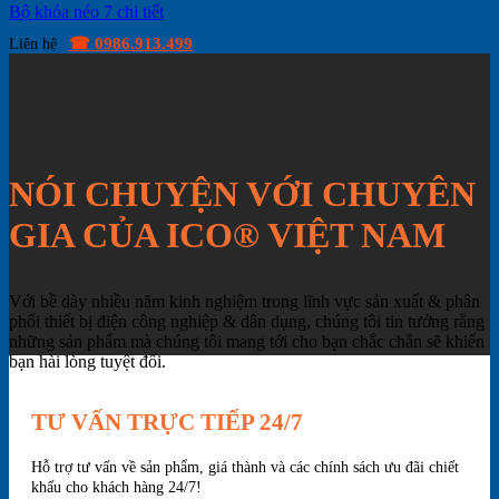
Bộ khóa néo 7 chi tiết
☎ 0986.913.499
Liên hệ
NÓI CHUYỆN VỚI CHUYÊN
GIA CỦA ICO® VIỆT NAM
Với bề dày nhiều năm kinh nghiệm trong lĩnh vực sản xuất & phân
phối thiết bị điện công nghiệp & dân dụng, chúng tôi tin tưởng rằng
những sản phẩm mà chúng tôi mang tới cho bạn chắc chắn sẽ khiến
bạn hài lòng tuyệt đối.
TƯ VẤN TRỰC TIẾP 24/7
Hỗ trợ tư vấn về sản phẩm, giá thành và các chính sách ưu đãi chiết
khấu cho khách hàng 24/7!