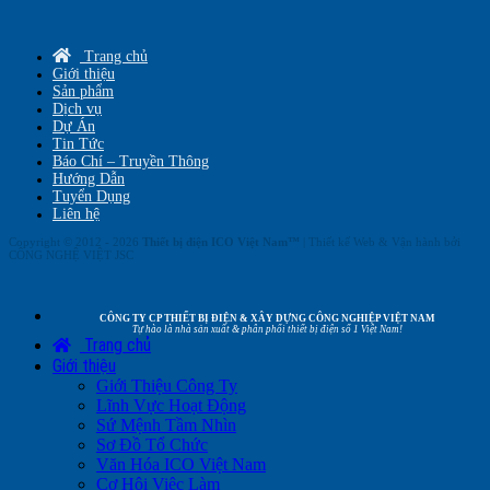
Trang chủ
Giới thiệu
Sản phẩm
Dịch vụ
Dự Án
Tin Tức
Báo Chí – Truyền Thông
Hướng Dẫn
Tuyển Dụng
Liên hệ
Copyright © 2012 - 2026
Thiết bị điện ICO Việt Nam™
| Thiết kế Web & Vận hành bởi
CÔNG NGHỆ VIỆT JSC
CÔNG TY CP THIẾT BỊ ĐIỆN & XÂY DỰNG CÔNG NGHIỆP VIỆT NAM
Tự hào là nhà sản xuất & phân phối thiết bị điện số 1 Việt Nam!
Trang chủ
Giới thiệu
Giới Thiệu Công Ty
Lĩnh Vực Hoạt Động
Sứ Mệnh Tầm Nhìn
Sơ Đồ Tổ Chức
Văn Hóa ICO Việt Nam
Cơ Hội Việc Làm