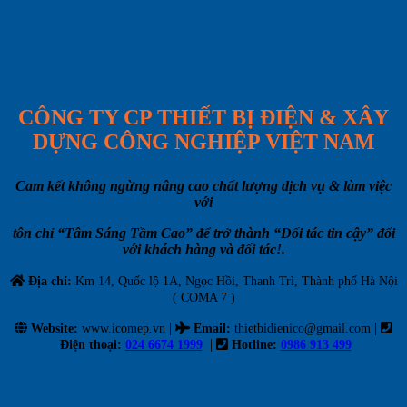
CÔNG TY CP THIẾT BỊ ĐIỆN & XÂY
DỰNG CÔNG NGHIỆP VIỆT NAM
Cam kết không ngừng nâng cao chất lượng dịch vụ & làm việc
với
tôn chỉ “Tâm Sáng Tầm Cao” để trở thành “Đối tác tin cậy” đối
với khách hàng và đối tác!.
Địa chỉ:
Km 14, Quốc lộ 1A, Ngọc Hồi, Thanh Trì, Thành phố Hà Nội
( COMA 7 )
|
|
Website:
www.icomep.vn
Email
:
thietbidienico@gmail.com
|
Điện thoại:
024 6674 1999
Hotline:
0986 913 499