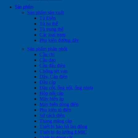
Sản phẩm
Sản phẩm sản xuất
Tủ Điện
Tủ hạ thế
Tủ trung thế
Các loại trạm
Phụ kiện đường dây
Sản phẩm phân phối
Cầu chì
Cầu dao
Cầu đấu điện
Chống sét van
Dây, Cáp điện
Đầu cáp
Đầu cốt, ống nối, ống nhựa
Hộp nối cáp
Máy biến áp
Máy biến dòng điện
Phụ kiện tủ điện
Sứ cách điện
Thang máng cáp
Thiết bị bảo hộ lao động
Thiết bị đo lường EMIC
Thiết bị đóng cắt