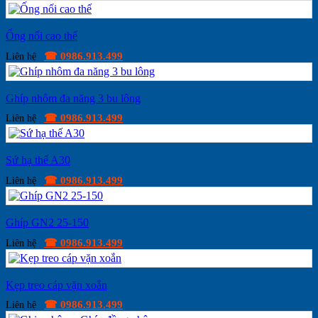
Ống nối cao thế
☎ 0986.913.499
Liên hệ
Ghíp nhôm đa năng 3 bu lông
☎ 0986.913.499
Liên hệ
Sứ hạ thế A30
☎ 0986.913.499
Liên hệ
Ghíp GN2 25-150
☎ 0986.913.499
Liên hệ
Kẹp treo cáp vặn xoắn
☎ 0986.913.499
Liên hệ