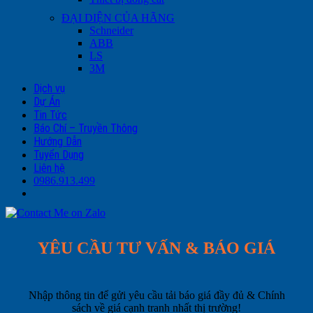
ĐẠI DIỆN CỦA HÃNG
Schneider
ABB
LS
3M
Dịch vụ
Dự Án
Tin Tức
Báo Chí – Truyền Thông
Hướng Dẫn
Tuyển Dụng
Liên hệ
0986.913.499
YÊU CẦU TƯ VẤN & BÁO GIÁ
Nhập thông tin để gửi yêu cầu tải báo giá đầy đủ & Chính
sách về giá cạnh tranh nhất thị trường!