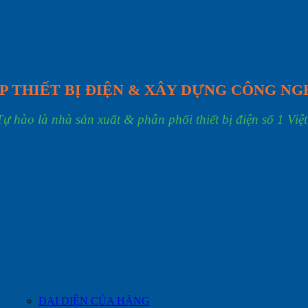
P THIẾT BỊ ĐIỆN & XÂY DỰNG CÔNG NG
Tự hào là nhà sản xuất & phân phối thiết bị điện số 1 Việ
ĐẠI DIỆN CỦA HÃNG