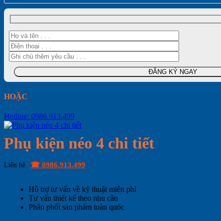
HOẶC
Hotline: 0986.913.499
Phụ kiện néo 4 chi tiết
☎ 0986.913.499
Liên hệ
Hỗ trợ tư vấn về kỹ thuật miễn phí
Tư vấn thiết kế theo nhu cầu
Phân phối sản phẩm toàn quốc