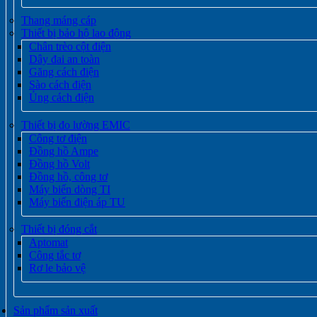
Thang máng cáp
Thiết bị bảo hộ lao động
Chân trèo cột điện
Dây đai an toàn
Găng cách điện
Sào cách điện
Ủng cách điện
Thiết bị đo lường EMIC
Công tơ điện
Đồng hồ Ampe
Đồng hồ Volt
Đồng hồ, công tơ
Máy biến dòng TI
Máy biến điện áp TU
Thiết bị đóng cắt
Aptomat
Công tắc tơ
Rơ le bảo vệ
Sản phẩm sản xuất