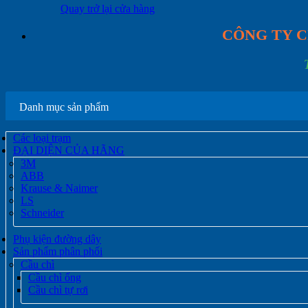
Quay trở lại cửa hàng
CÔNG TY C
Danh mục sản phẩm
Các loại trạm
ĐẠI DIỆN CỦA HÃNG
3M
ABB
Krause & Naimer
LS
Schneider
Phụ kiện đường dây
Sản phẩm phân phối
Cầu chì
Cầu chì ống
Cầu chì tự rơi