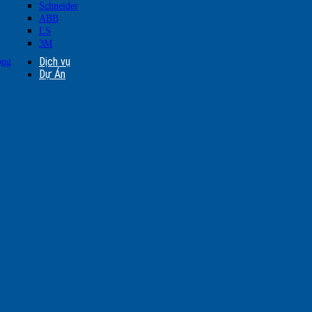
Schneider
ABB
LS
3M
Dịch vụ
ộng
Dự Án