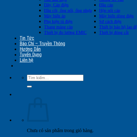
Dây, Cáp điện
Đầu cáp
Đầu cốt, ống nối, ống nhựa
Hộp nối cáp
Máy biến áp
Máy biến dòng điện
Phụ kiện tủ điện
Sứ cách điện
Thang máng cáp
Thiết bị bảo hộ lao đ
Thiết bị đo lường EMIC
Thiết bị đóng cắt
Tin Tức
Báo Chí – Truyền Thông
Hướng Dẫn
Tuyển Dụng
Liên hệ
Tìm
kiếm:
Chưa có sản phẩm trong giỏ hàng.