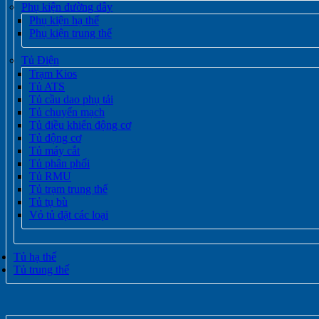
Phụ kiện đường dây
Phụ kiện hạ thế
Phụ kiện trung thế
Tủ Điện
Trạm Kios
Tủ ATS
Tủ cầu dao phụ tải
Tủ chuyển mạch
Tủ điều khiển động cơ
Tủ động cơ
Tủ máy cắt
Tủ phân phối
Tủ RMU
Tủ trạm trung thế
Tủ tụ bù
Vỏ tủ đặt các loại
Tủ hạ thế
Tủ trung thế