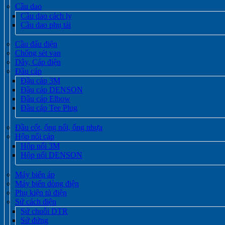
Cầu dao
Cầu dao cách ly
Cầu dao phụ tải
Cầu đấu điện
Chống sét van
Dây, Cáp điện
Đầu cáp
Đầu cáp 3M
Đầu cáp DENSON
Đầu cáp Elbow
Đầu cáp Tee Plug
Đầu cốt, ống nối, ống nhựa
Hộp nối cáp
Hộp nối 3M
Hộp nối DENSON
Máy biến áp
Máy biến dòng điện
Phụ kiện tủ điện
Sứ cách điện
Sứ chuỗi DTR
Sứ đứng